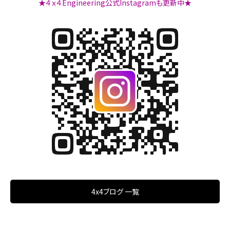
★４ｘ４Engineering公式Instagramも更新中★
4x4ブログ 一覧