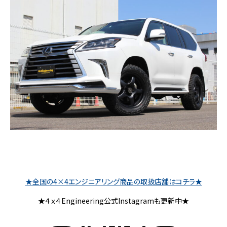
★全国の4×4エンジニアリング商品の取扱店舗はコチラ★
★４ｘ４Engineering公式Instagramも更新中★