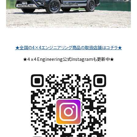
★全国の4×4エンジニアリング商品の取扱店舗はコチラ★
★４ｘ４Engineering公式Instagramも更新中★