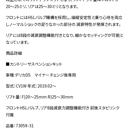
20～25ミリ、リアは25～30ミリとなります。
フロントにはHSLバルブ機構を採用し、操縦安定性と乗り心地を両立
しノーマルショックの足りなかった部分の 減衰特性が発揮されます。
リアには8段の減衰調整機能付きとなり、細かなセッティングが可能と
なっています。
商品詳細
■カントリーサスペンションキット
車種:デリカD5 マイナーチェンジ後専用
型式：CV1W 年式：2019.02～
リフト量：F)20～25mm R)25～30mm
フロントHSLバルブ、リア8段減衰力調整機能付き 前後スタビリンク
付属
品番：73059-31