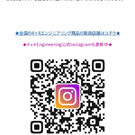
★全国の4×4エンジニアリング商品の取扱店舗はコチラ★
★４ｘ４Engineering公式Instagramも更新中★