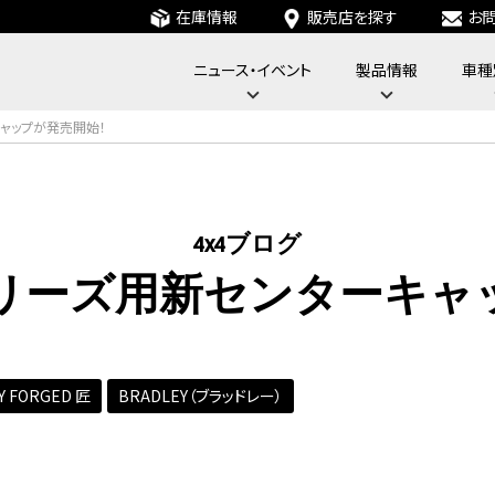
在庫情報
販売店を探す
お
ニュース・イベント
製品情報
車種
フォーバイフォーエンジニアリングサービス : 4x4 Engineering Service
ャップが発売開始！
4x4ブログ
リーズ用新センターキャ
Y FORGED 匠
BRADLEY（ブラッドレー）