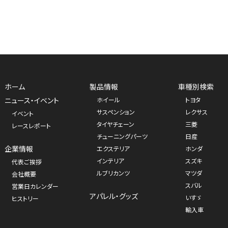
ホーム
製品情報
車種別検索
ニュース・イベント
ホイール
トヨタ
サスペンション
レクサス
イベント
タイヤチェーン
三菱
レースレポート
チューニングパーツ
日産
企業情報
エクステリア
ホンダ
インテリア
スズキ
代表ご挨拶
ルブリカンツ
マツダ
会社概要
スバル
営業日カレンダー
アパレル・グッズ
いすゞ
ヒストリー
輸入車