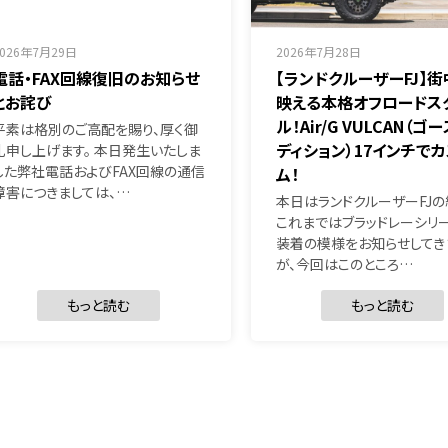
2026年7月29日
2026年7月28日
電話・FAX回線復旧のお知らせ
【ランドクルーザーFJ】
とお詫び
映える本格オフロードス
ル！Air/G VULCAN（ゴ
平素は格別のご高配を賜り、厚く御
ディション）17インチで
礼申し上げます。 本日発生いたしま
した弊社電話およびFAX回線の通信
ム！
障害につきましては、…
本日はランドクルーザーFJの
これまではブラッドレーシリ
装着の模様をお知らせしてき
が、今回はこのところ…
もっと読む
もっと読む