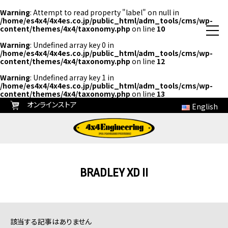
Warning
: Attempt to read property "label" on null in
/home/es4x4/4x4es.co.jp/public_html/adm_tools/cms/wp-
content/themes/4x4/taxonomy.php
on line
10
Warning
: Undefined array key 0 in
/home/es4x4/4x4es.co.jp/public_html/adm_tools/cms/wp-
content/themes/4x4/taxonomy.php
on line
12
Warning
: Undefined array key 1 in
/home/es4x4/4x4es.co.jp/public_html/adm_tools/cms/wp-
content/themes/4x4/taxonomy.php
on line
13
オンラインストア
English
BRADLEY XD II
該当する記事はありません