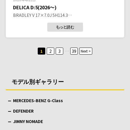
DELICA D:5(2026～)
BRADLEY V 17×7.0J 5H114.3…
もっと読む
投
1
2
3
…
39
Next >
稿
の
ペ
モデル別ギャラリー
ー
ジ
MERCEDES-BENZ G-Class
送
り
DEFENDER
JIMNY NOMADE