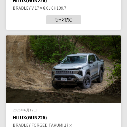
HILUX(GUN226)
BRADLEY V 17×8.0J 6H139.7…
もっと読む
2026年6月17日
HILUX(GUN226)
BRADLEY FORGED TAKUMI 17×…