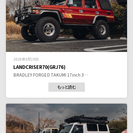
2026年3月19日
LANDCRISER70(GRJ76)
BRADLEY FORGED TAKUMI 17inch 3…
もっと読む