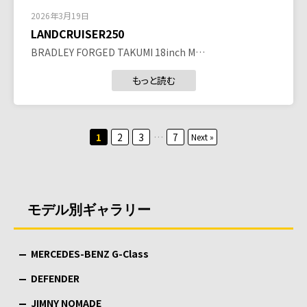
2026年3月19日
LANDCRUISER250
BRADLEY FORGED TAKUMI 18inch M…
もっと読む
投
1
2
3
…
7
Next »
稿
の
ペ
モデル別ギャラリー
ー
ジ
MERCEDES-BENZ G-Class
送
り
DEFENDER
JIMNY NOMADE