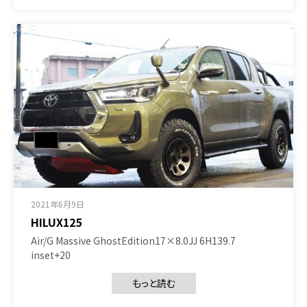
2021年6月9日
HILUX125
Air/G Massive GhostEdition17×8.0JJ 6H139.7
inset+20
もっと読む