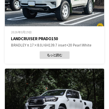
2026年3月19日
LANDCRUISER PRADO150
BRADLEY π 17×8.0J 6H139.7 inset+20 Pearl White
もっと読む