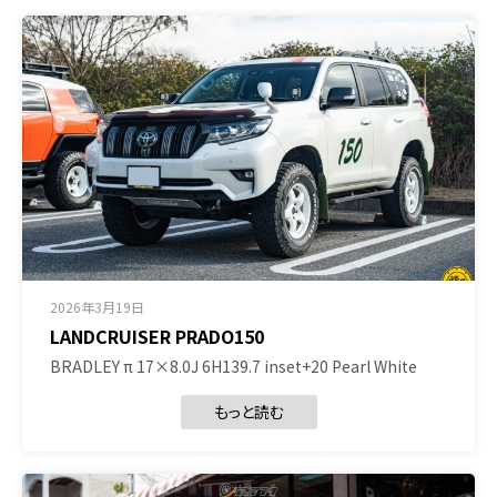
2026年3月19日
LANDCRUISER PRADO150
BRADLEY π 17×8.0J 6H139.7 inset+20 Pearl White
もっと読む