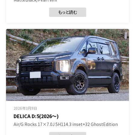
もっと読む
2026年3月9日
DELICA D:5(2026～)
Air/G Rocks 17×7.0J 5H114.3 inset+32 GhostEdition