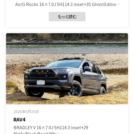
Air/G Rocks 16×7.0J 5H114.3 inset+35 GhostEditio…
もっと読む
2026年3月25日
RAV4
BRADLEY V 16×7.0J 5H114.3 inset+29
MatteBlack/Pearl Whi…