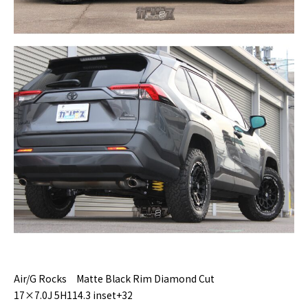
Air/G Rocks Matte Black Rim Diamond Cut
17×7.0J 5H114.3 inset+32