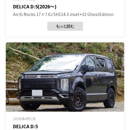
DELICA D:5(2026～)
Air/G Rocks 17×7.0J 5H114.3 inset+32 GhostEdition
もっと読む
2026年4月1日
DELICA D:5