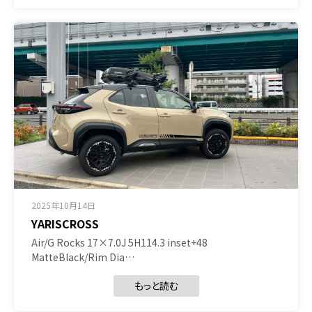
2025年10月14日
YARISCROSS
Air/G Rocks 17×7.0J 5H114.3 inset+48
MatteBlack/Rim Dia…
もっと読む