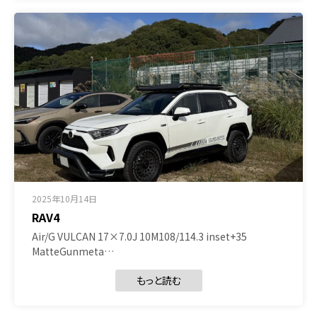
2025年10月14日
RAV4
Air/G VULCAN 17×7.0J 10M108/114.3 inset+35
MatteGunmeta…
もっと読む