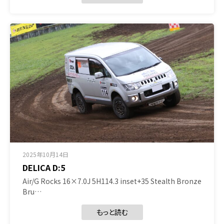
2025年10月14日
DELICA D:5
Air/G Rocks 16×7.0J 5H114.3 inset+35 Stealth Bronze
Bru…
もっと読む