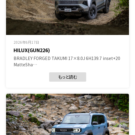
2026年6月17日
HILUX(GUN226)
BRADLEY FORGED TAKUMI 17×8.0J 6H139.7 inset+20
MatteSha…
もっと読む