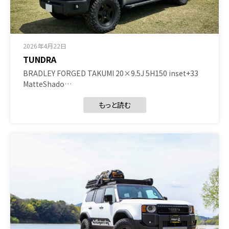
2026年4月22日
TUNDRA
BRADLEY FORGED TAKUMI 20×9.5J 5H150 inset+33
MatteShado…
もっと読む