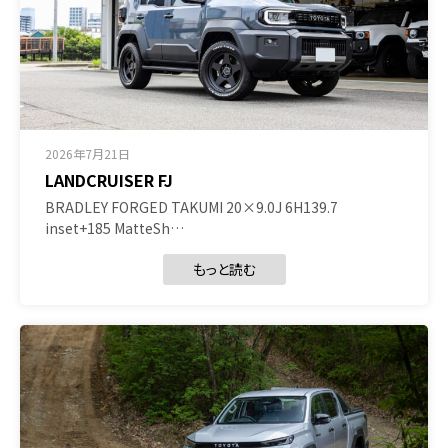
2026年7月21日
LANDCRUISER FJ
BRADLEY FORGED TAKUMI 20×9.0J 6H139.7
inset+185 MatteSh…
もっと読む