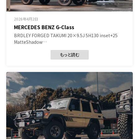
2026年4月2日
MERCEDES BENZ G-Class
BRDLEY FORGED TAKUMI 20×9.5J 5H130 inset+25
MatteShadow…
もっと読む