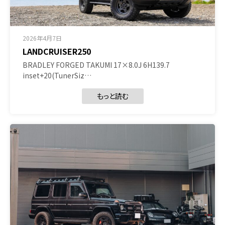
2026年4月7日
LANDCRUISER250
BRADLEY FORGED TAKUMI 17×8.0J 6H139.7
inset+20(TunerSiz…
もっと読む