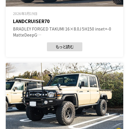
2026年3月19日
LANDCRUISER70
BRADLEY FORGED TAKUMI 16×8.0J 5H150 inset+-0
MatteDeepG…
もっと読む