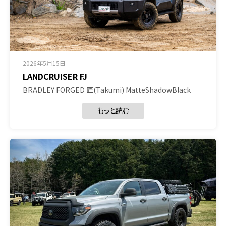
2026年5月15日
LANDCRUISER FJ
BRADLEY FORGED 匠(Takumi) MatteShadowBlack
もっと読む