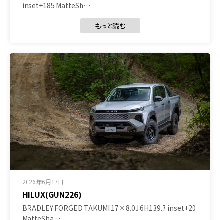
inset+185 MatteSh…
もっと読む
2026年6月17日
HILUX(GUN226)
BRADLEY FORGED TAKUMI 17×8.0J 6H139.7 inset+20
MatteSha…