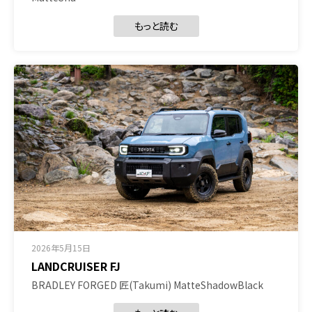
もっと読む
2026年5月15日
LANDCRUISER FJ
BRADLEY FORGED 匠(Takumi) MatteShadowBlack