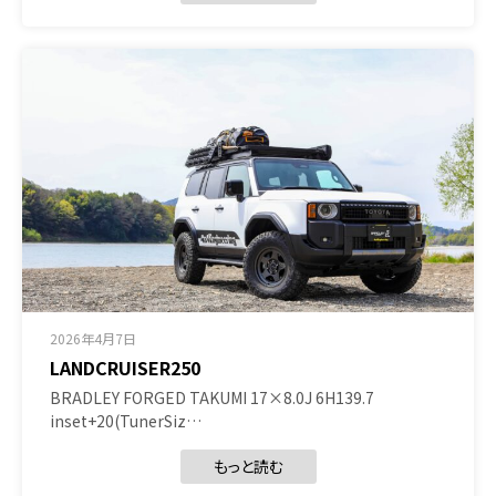
2026年4月7日
LANDCRUISER250
BRADLEY FORGED TAKUMI 17×8.0J 6H139.7
inset+20(TunerSiz…
もっと読む