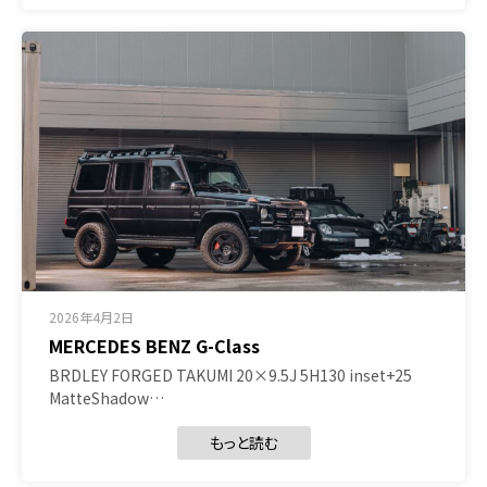
2026年4月2日
MERCEDES BENZ G-Class
BRDLEY FORGED TAKUMI 20×9.5J 5H130 inset+25
MatteShadow…
もっと読む