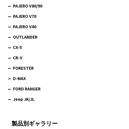
PAJERO V80/90
PAJERO V70
PAJERO V40
OUTLANDER
CX-5
CR-V
FORESTER
D-MAX
FORD RANGER
Jeep JK/JL
製品別ギャラリー