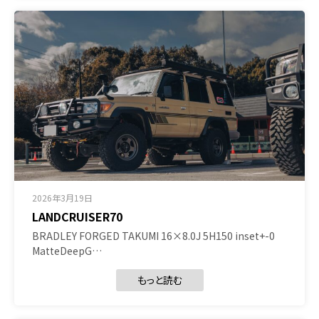
2026年3月19日
LANDCRUISER70
BRADLEY FORGED TAKUMI 16×8.0J 5H150 inset+-0
MatteDeepG…
もっと読む