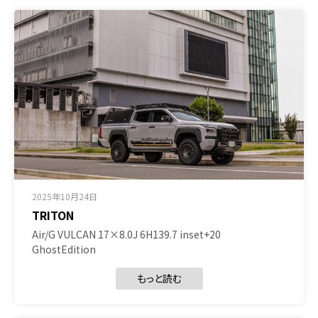
2025年10月24日
TRITON
Air/G VULCAN 17×8.0J 6H139.7 inset+20
GhostEdition
もっと読む