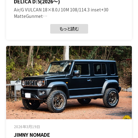
DELICA D:5(2026～)
Air/G VULCAN 18×8.0J 10M 108/114.3 inset+30
MatteGunmet…
もっと読む
2026年3月19日
JIMNY NOMADE