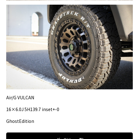
Air/G VULCAN
16×6.0J 5H139.7 inset+-0
GhostEdition