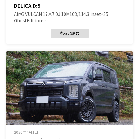
DELICA D:5
Air/G VULCAN 17×7.0J 10M108/114.3 inset+35
GhostEdition…
もっと読む
2026年4月1日