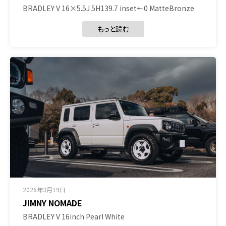
BRADLEY V 16×5.5J 5H139.7 inset+-0 MatteBronze
もっと読む
2026年3月19日
JIMNY NOMADE
BRADLEY V 16inch Pearl White