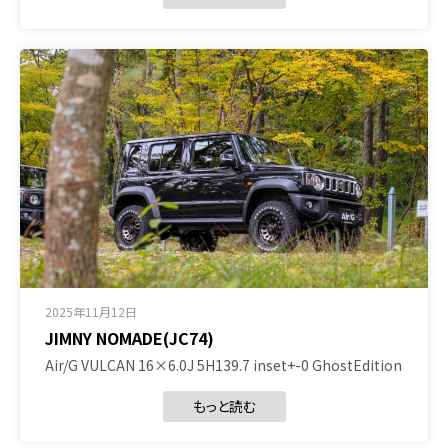
2025年11月12日
JIMNY NOMADE(JC74)
Air/G VULCAN 16×6.0J 5H139.7 inset+-0 GhostEdition
もっと読む