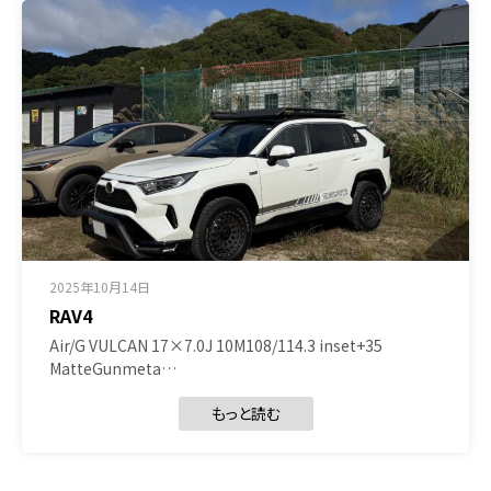
2025年10月14日
RAV4
Air/G VULCAN 17×7.0J 10M108/114.3 inset+35
MatteGunmeta…
もっと読む