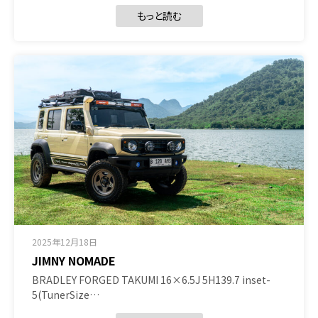
もっと読む
2025年12月18日
JIMNY NOMADE
BRADLEY FORGED TAKUMI 16×6.5J 5H139.7 inset-
5(TunerSize…