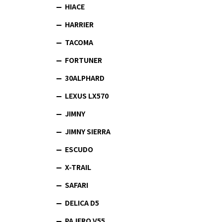
HIACE
HARRIER
TACOMA
FORTUNER
30ALPHARD
LEXUS LX570
JIMNY
JIMNY SIERRA
ESCUDO
X-TRAIL
SAFARI
DELICA D5
PAJERO V55