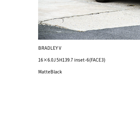
BRADLEY V
16×6.0J 5H139.7 inset-6(FACE3)
MatteBlack