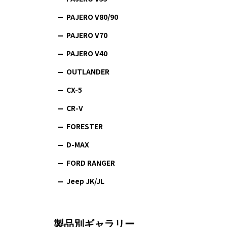
PAJERO V80/90
PAJERO V70
PAJERO V40
OUTLANDER
CX-5
CR-V
FORESTER
D-MAX
FORD RANGER
Jeep JK/JL
製品別ギャラリー