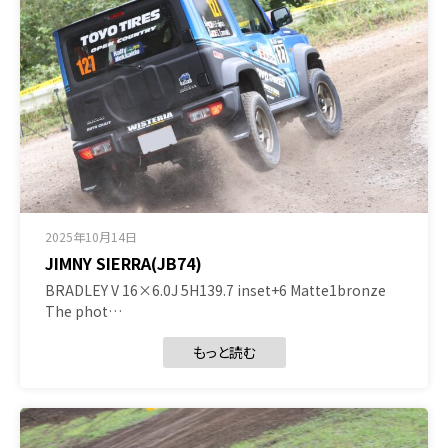
2025年10月14日
JIMNY SIERRA(JB74)
BRADLEY V 16×6.0J 5H139.7 inset+6 Matte1bronze
The phot…
もっと読む