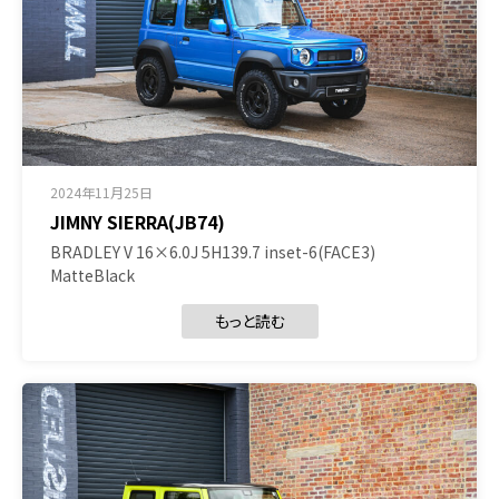
2024年11月25日
JIMNY SIERRA(JB74)
BRADLEY V 16×6.0J 5H139.7 inset-6(FACE3)
MatteBlack
もっと読む