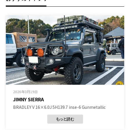
2026年3月19日
JIMNY SIERRA
BRADLEY V 16×6.0J 5H139.7 inse-6 Gunmetallic
もっと読む