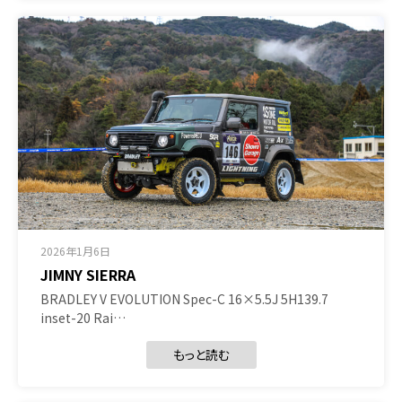
2026年1月6日
JIMNY SIERRA
BRADLEY V EVOLUTION Spec-C 16×5.5J 5H139.7
inset-20 Rai…
もっと読む