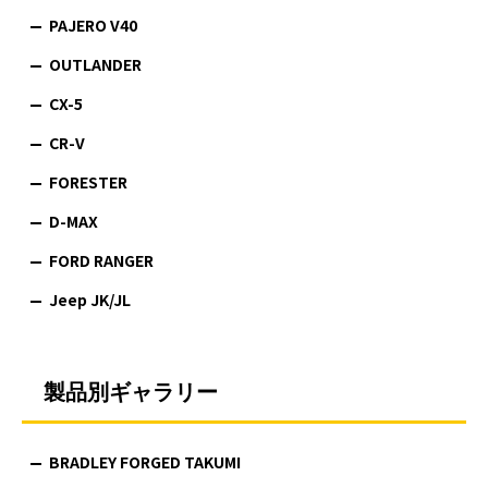
PAJERO V40
OUTLANDER
CX-5
CR-V
FORESTER
D-MAX
FORD RANGER
Jeep JK/JL
製品別ギャラリー
BRADLEY FORGED TAKUMI