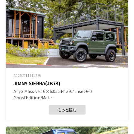
2025年11月12日
JIMNY SIERRA(JB74)
Air/G Massive 16×6.0J 5H139.7 inset+-0
GhostEdition/Mat…
もっと読む