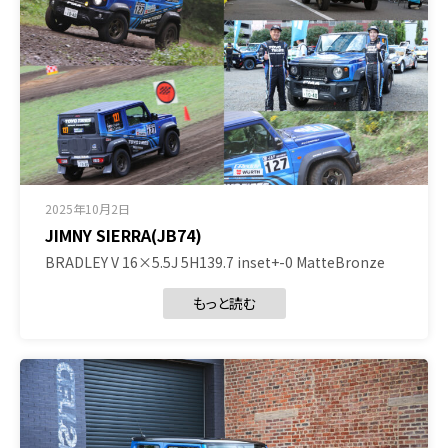
2025年10月2日
JIMNY SIERRA(JB74)
BRADLEY V 16×5.5J 5H139.7 inset+-0 MatteBronze
もっと読む