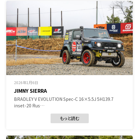
2026年1月6日
JIMNY SIERRA
BRADLEY V EVOLUTION Spec-C 16×5.5J 5H139.7
inset-20 Rus…
もっと読む