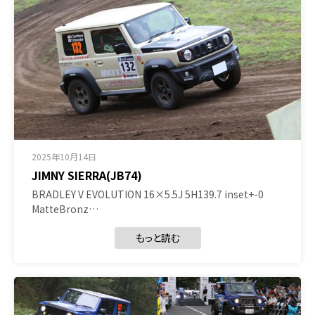
2025年10月14日
JIMNY SIERRA(JB74)
BRADLEY V EVOLUTION 16×5.5J 5H139.7 inset+-0
MatteBronz…
もっと読む