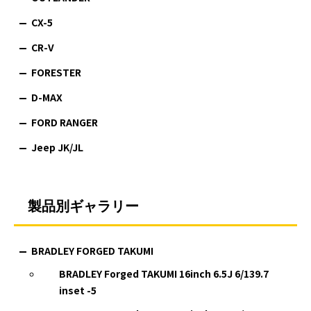
CX-5
CR-V
FORESTER
D-MAX
FORD RANGER
Jeep JK/JL
製品別ギャラリー
BRADLEY FORGED TAKUMI
BRADLEY Forged TAKUMI 16inch 6.5J 6/139.7
inset -5