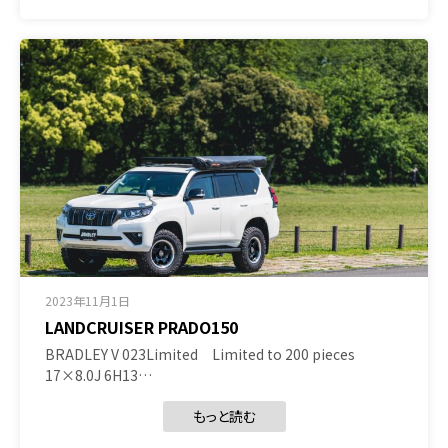
2023年11月1日
LANDCRUISER PRADO150
BRADLEY V 023Limited Limited to 200 pieces
17×8.0J 6H13…
もっと読む