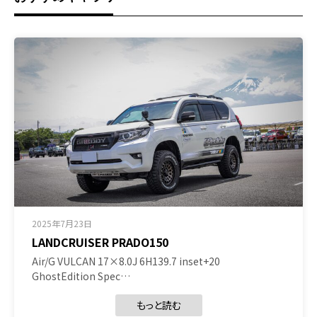
2025年7月23日
LANDCRUISER PRADO150
Air/G VULCAN 17×8.0J 6H139.7 inset+20
GhostEdition Spec…
もっと読む