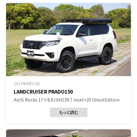
2023年4月12日
LANDCRUISER PRADO150
Air/G Rocks 17×8.0J 6H139.7 inset+20 GhostEdition
もっと読む