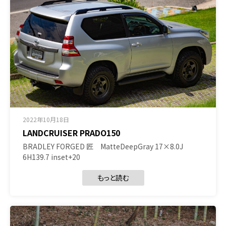
2022年10月18日
LANDCRUISER PRADO150
BRADLEY FORGED 匠 MatteDeepGray 17×8.0J
6H139.7 inset+20
もっと読む