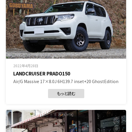
2022年4月28日
LANDCRUISER PRADO150
Air/G Massive 17×8.0J 6H139.7 inset+20 GhostEdition
もっと読む