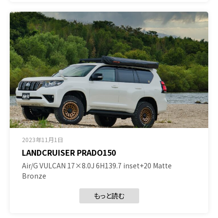
2023年11月1日
LANDCRUISER PRADO150
Air/G VULCAN 17×8.0J 6H139.7 inset+20 Matte
Bronze
もっと読む