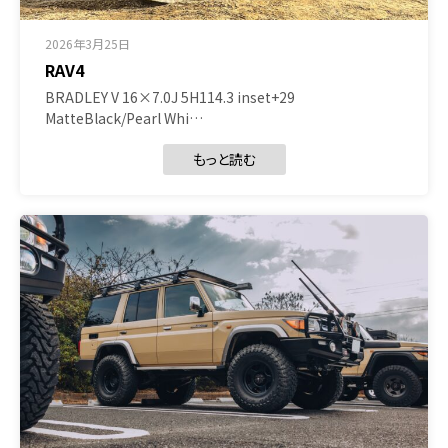
2026年3月25日
RAV4
BRADLEY V 16×7.0J 5H114.3 inset+29
MatteBlack/Pearl Whi…
もっと読む