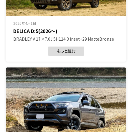
2026年4月1日
DELICA D:5(2026～)
BRADLEY V 17×7.0J 5H114.3 inset+29 MatteBronze
もっと読む