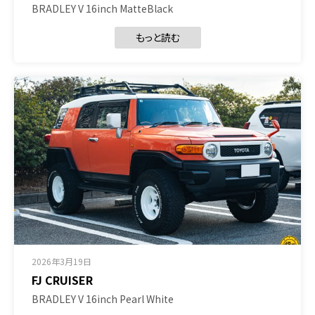
BRADLEY V 16inch MatteBlack
もっと読む
2026年3月19日
FJ CRUISER
BRADLEY V 16inch Pearl White