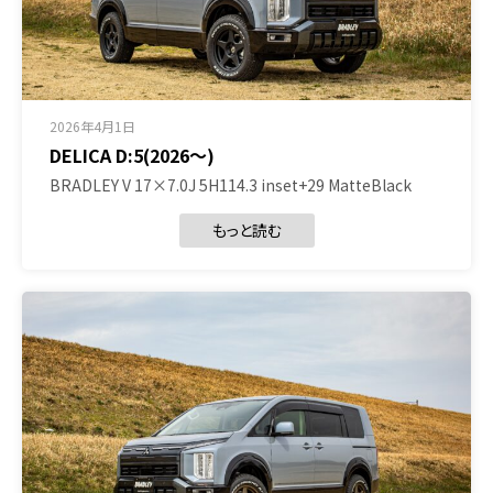
2026年4月1日
DELICA D:5(2026～)
BRADLEY V 17×7.0J 5H114.3 inset+29 MatteBlack
もっと読む