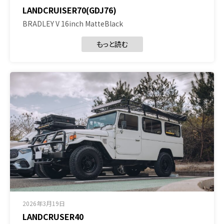
LANDCRUISER70(GDJ76)
BRADLEY V 16inch MatteBlack
もっと読む
2026年3月19日
LANDCRUSER40