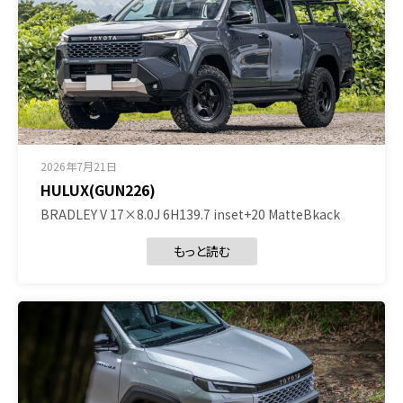
2026年7月21日
HULUX(GUN226)
BRADLEY V 17×8.0J 6H139.7 inset+20 MatteBkack
もっと読む