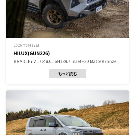
2026年6月17日
HILUX(GUN226)
BRADLEY V 17×8.0J 6H139.7 inset+20 MatteBronze
もっと読む