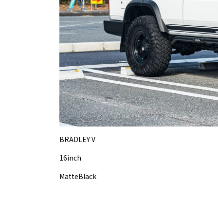
BRADLEY V
16inch
MatteBlack