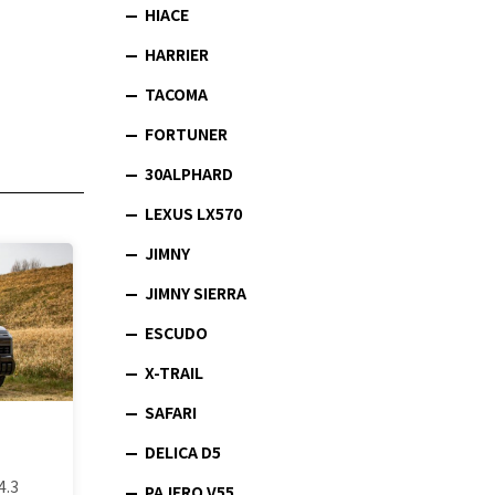
HIACE
HARRIER
TACOMA
FORTUNER
30ALPHARD
LEXUS LX570
JIMNY
JIMNY SIERRA
ESCUDO
X-TRAIL
SAFARI
DELICA D5
4.3
PAJERO V55