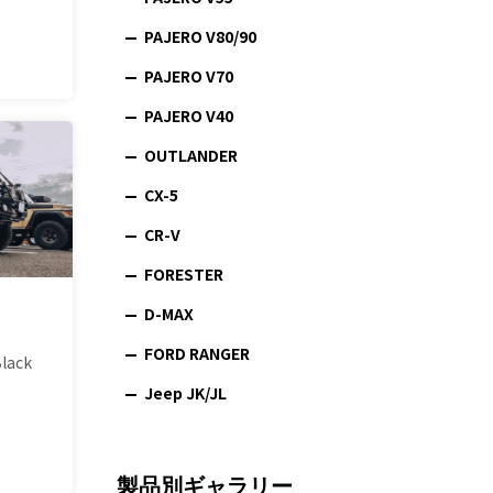
PAJERO V80/90
PAJERO V70
PAJERO V40
OUTLANDER
CX-5
CR-V
FORESTER
D-MAX
FORD RANGER
lack
Jeep JK/JL
製品別ギャラリー