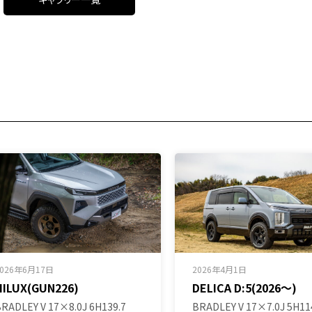
2026年6月17日
2026年4月1日
HILUX(GUN226)
DELICA D:5(2026～)
RADLEY V 17×8.0J 6H139.7
BRADLEY V 17×7.0J 5H11