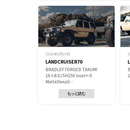
2026年3月19日
LANDCRUISER70
BRADLEY FORGED TAKUMI
16×8.0J 5H150 inset+-0
1
MatteDeepG…
もっと読む