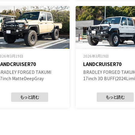
2026年3月19日
2026年3月19日
LANDCRUISER70
LANDCRUISER70
BRADLEY FORGED TAKUMI
BRADLEY FORGED TAKUM
7inch MatteDeepGray
17inch 3D BUFF(2024Limi
もっと読む
もっと読む