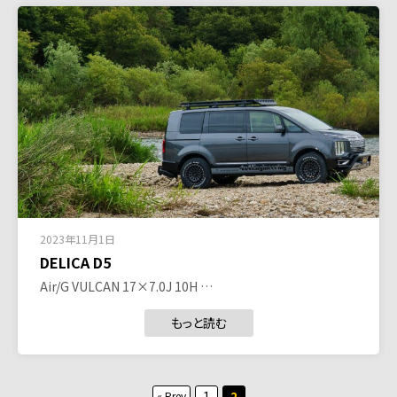
2023年11月1日
DELICA D5
Air/G VULCAN 17×7.0J 10H …
もっと読む
投
1
2
« Prev