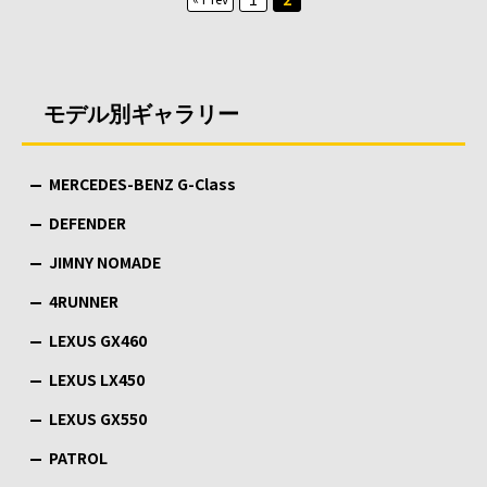
稿
の
ペ
モデル別ギャラリー
ー
ジ
MERCEDES-BENZ G-Class
送
り
DEFENDER
JIMNY NOMADE
4RUNNER
LEXUS GX460
LEXUS LX450
LEXUS GX550
PATROL