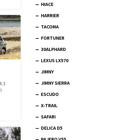
HIACE
HARRIER
TACOMA
FORTUNER
30ALPHARD
LEXUS LX570
JIMNY
JIMNY SIERRA
4.3
l
ESCUDO
X-TRAIL
SAFARI
DELICA D5
PAJERO V55