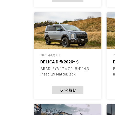
2026年4月1日
DELICA D:5(2026～)
BRADLEY V 17×7.0J 5H114.3
B
inset+29 MatteBlack
i
もっと読む