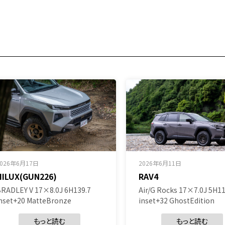
2026年6月17日
2026年6月11日
HILUX(GUN226)
RAV4
RADLEY V 17×8.0J 6H139.7
Air/G Rocks 17×7.0J 5H11
nset+20 MatteBronze
inset+32 GhostEdition
もっと読む
もっと読む