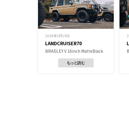
2026年3月19日
LANDCRUISER70
BRADLEY V 16inch MatteBlack
B
もっと読む