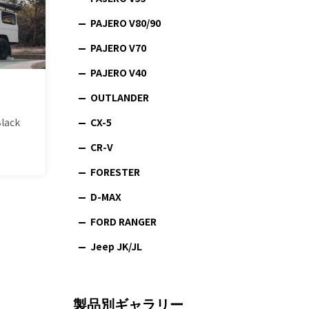
PAJERO V80/90
PAJERO V70
PAJERO V40
OUTLANDER
CX-5
lack
CR-V
FORESTER
D-MAX
FORD RANGER
Jeep JK/JL
製品別ギャラリー