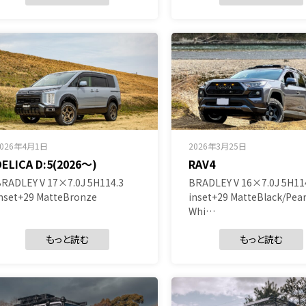
2026年4月1日
2026年3月25日
DELICA D:5(2026～)
RAV4
RADLEY V 17×7.0J 5H114.3
BRADLEY V 16×7.0J 5H11
nset+29 MatteBronze
inset+29 MatteBlack/Pear
Whi…
もっと読む
もっと読む