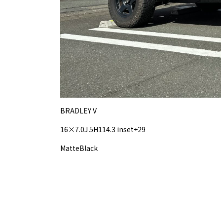
BRADLEY V
16×7.0J 5H114.3 inset+29
MatteBlack