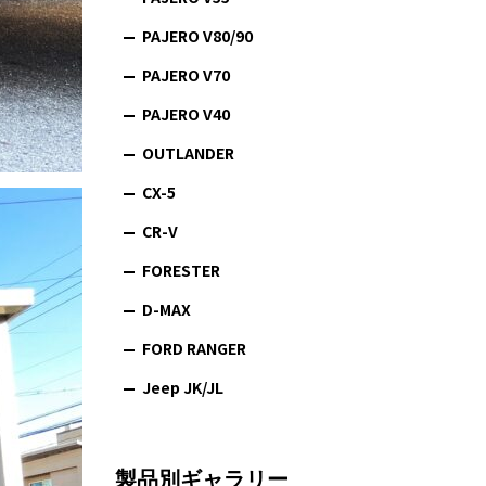
PAJERO V80/90
PAJERO V70
PAJERO V40
OUTLANDER
CX-5
CR-V
FORESTER
D-MAX
FORD RANGER
Jeep JK/JL
製品別ギャラリー