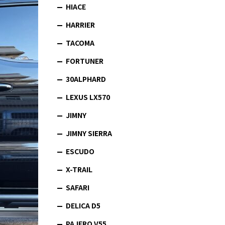
HIACE
HARRIER
TACOMA
FORTUNER
30ALPHARD
LEXUS LX570
JIMNY
JIMNY SIERRA
ESCUDO
X-TRAIL
SAFARI
DELICA D5
PAJERO V55