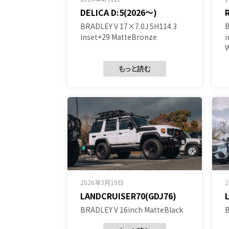
DELICA D:5(2026～)
BRADLEY V 17×7.0J 5H114.3
B
inset+29 MatteBronze
i
もっと読む
2026年3月19日
LANDCRUISER70(GDJ76)
BRADLEY V 16inch MatteBlack
B