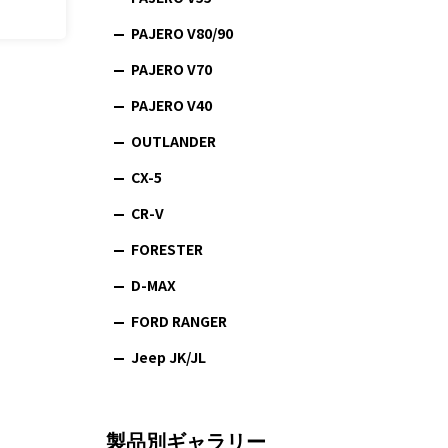
PAJERO V80/90
PAJERO V70
PAJERO V40
OUTLANDER
CX-5
CR-V
FORESTER
D-MAX
FORD RANGER
Jeep JK/JL
製品別ギャラリー