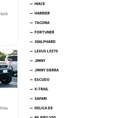
HIACE
HARRIER
lack
TACOMA
FORTUNER
30ALPHARD
LEXUS LX570
JIMNY
JIMNY SIERRA
ESCUDO
X-TRAIL
SAFARI
DELICA D5
White
PAJERO V55