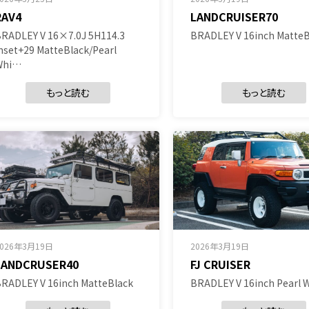
RAV4
LANDCRUISER70
RADLEY V 16×7.0J 5H114.3
BRADLEY V 16inch MatteB
nset+29 MatteBlack/Pearl
Whi…
もっと読む
もっと読む
2026年3月19日
2026年3月19日
LANDCRUSER40
FJ CRUISER
RADLEY V 16inch MatteBlack
BRADLEY V 16inch Pearl 