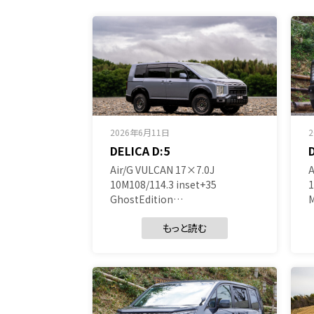
2026年6月11日
DELICA D:5
Air/G VULCAN 17×7.0J
A
10M108/114.3 inset+35
1
GhostEdition…
もっと読む