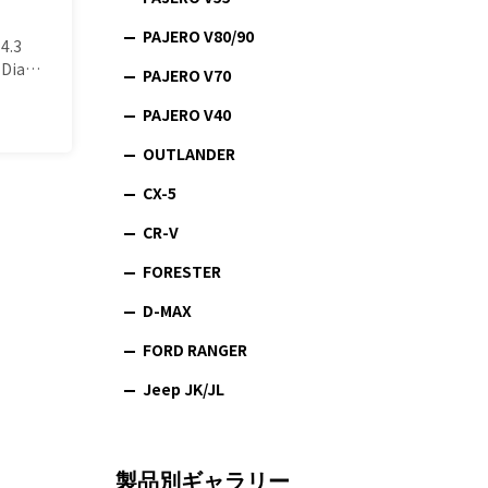
PAJERO V80/90
4.3
 Dia…
PAJERO V70
PAJERO V40
OUTLANDER
CX-5
CR-V
FORESTER
D-MAX
FORD RANGER
Jeep JK/JL
製品別ギャラリー