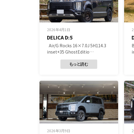
2026年4月1日
DELICA D:5
Air/G Rocks 16×7.0J 5H114.3
B
inset+35 GhostEditio…
i
もっと読む
2026年3月9日