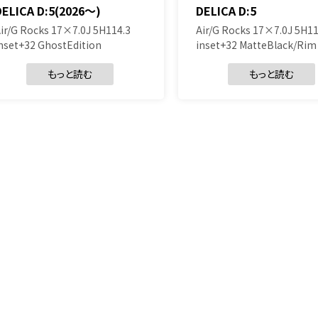
DELICA D:5(2026～)
DELICA D:5
ir/G Rocks 17×7.0J 5H114.3
Air/G Rocks 17×7.0J 5H11
nset+32 GhostEdition
inset+32 MatteBlack/Rim
もっと読む
もっと読む