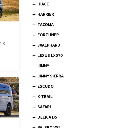
HIACE
HARRIER
TACOMA
FORTUNER
4.3
30ALPHARD
LEXUS LX570
JIMNY
JIMNY SIERRA
ESCUDO
X-TRAIL
SAFARI
DELICA D5
PAJERO V55