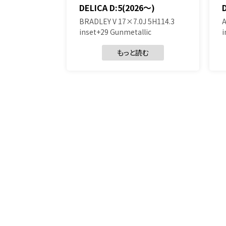
DELICA D:5(2026～)
BRADLEY V 17×7.0J 5H114.3
A
inset+29 Gunmetallic
i
もっと読む