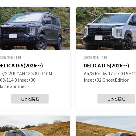
2026年4月1日
2026年4月1日
DELICA D:5(2026～)
DELICA D:5(2026～)
ir/G VULCAN 18×8.0J 10M
Air/G Rocks 17×7.0J 5H11
08/114.3 inset+30
inset+32 GhostEdition
MatteGunmet…
もっと読む
もっと読む