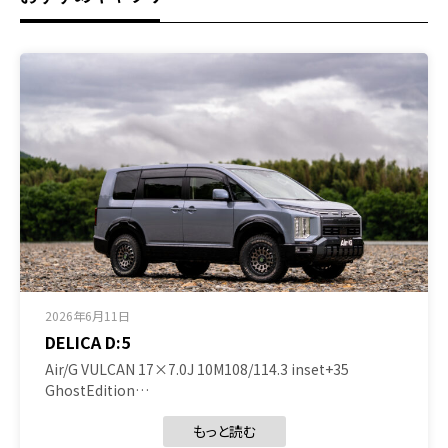
2026年6月11日
DELICA D:5
Air/G VULCAN 17×7.0J 10M108/114.3 inset+35
GhostEdition…
もっと読む