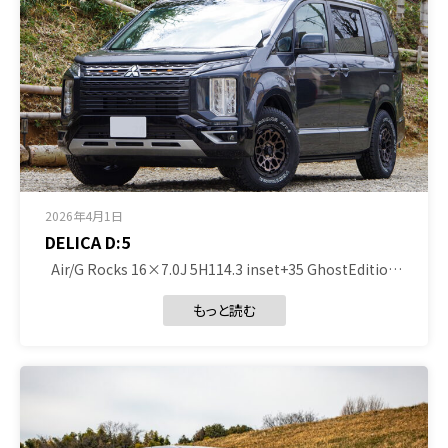
2026年4月1日
DELICA D:5
Air/G Rocks 16×7.0J 5H114.3 inset+35 GhostEditio…
もっと読む