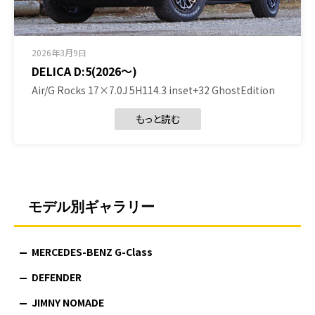
2026年3月9日
DELICA D:5(2026～)
Air/G Rocks 17×7.0J 5H114.3 inset+32 GhostEdition
もっと読む
モデル別ギャラリー
MERCEDES-BENZ G-Class
DEFENDER
JIMNY NOMADE