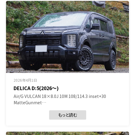
2026年4月1日
DELICA D:5(2026～)
Air/G VULCAN 18×8.0J 10M 108/114.3 inset+30
MatteGunmet…
もっと読む