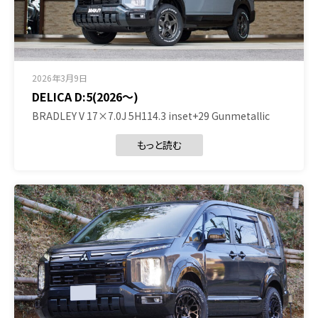
2026年3月9日
DELICA D:5(2026～)
BRADLEY V 17×7.0J 5H114.3 inset+29 Gunmetallic
もっと読む