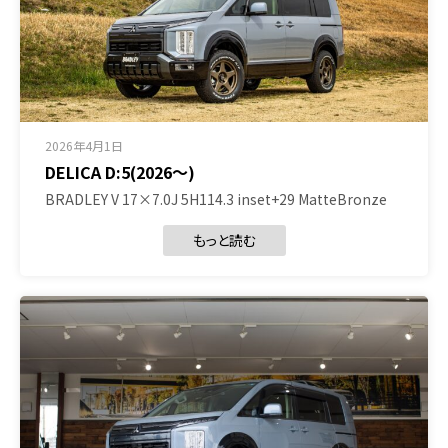
2026年4月1日
DELICA D:5(2026～)
BRADLEY V 17×7.0J 5H114.3 inset+29 MatteBronze
もっと読む