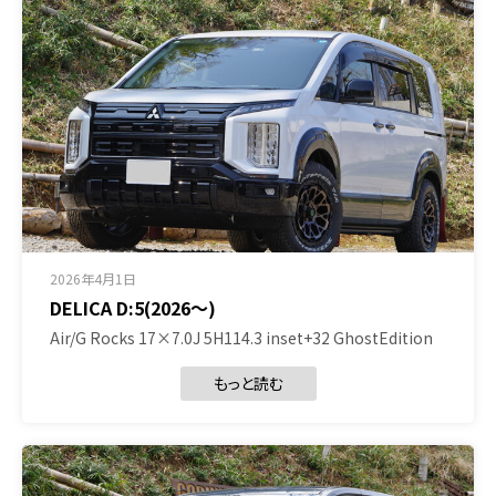
2026年4月1日
DELICA D:5(2026～)
Air/G Rocks 17×7.0J 5H114.3 inset+32 GhostEdition
もっと読む