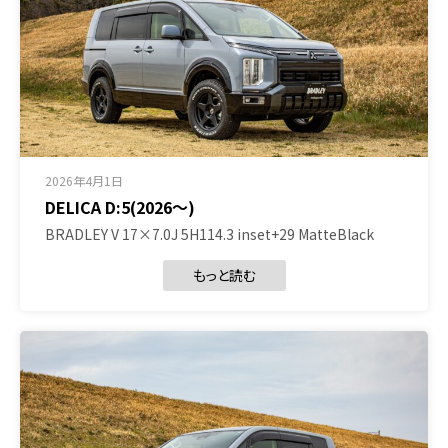
2026年4月1日
DELICA D:5(2026～)
BRADLEY V 17×7.0J 5H114.3 inset+29 MatteBlack
もっと読む