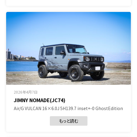
2026年4月7日
JIMNY NOMADE(JC74)
Air/G VULCAN 16×6.0J 5H139.7 inset+-0 GhostEdition
もっと読む