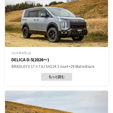
2026年4月1日
DELICA D:5(2026～)
BRADLEY V 17×7.0J 5H114.3 inset+29 MatteBlack
もっと読む