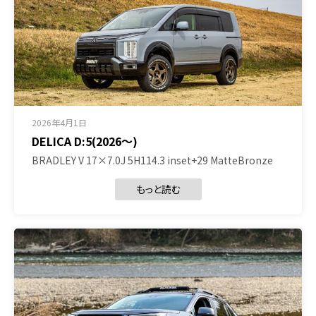
2026年4月1日
DELICA D:5(2026～)
BRADLEY V 17×7.0J 5H114.3 inset+29 MatteBronze
もっと読む