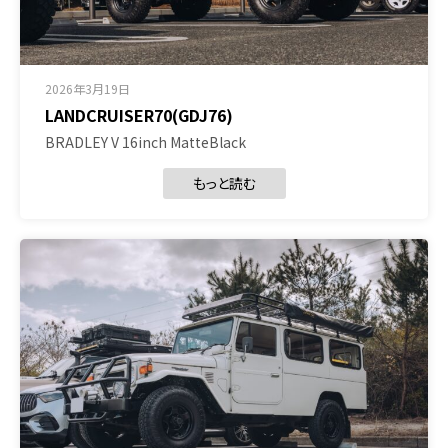
2026年3月19日
LANDCRUISER70(GDJ76)
BRADLEY V 16inch MatteBlack
もっと読む