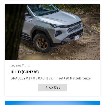
2026年6月17日
HILUX(GUN226)
BRADLEY V 17×8.0J 6H139.7 inset+20 MatteBronze
もっと読む