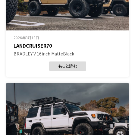
2026年3月19日
LANDCRUISER70
BRADLEY V 16inch MatteBlack
もっと読む