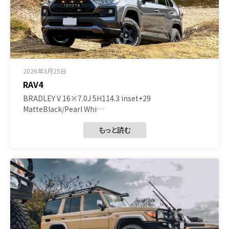
2026年3月25日
RAV4
BRADLEY V 16×7.0J 5H114.3 inset+29
MatteBlack/Pearl Whi…
もっと読む