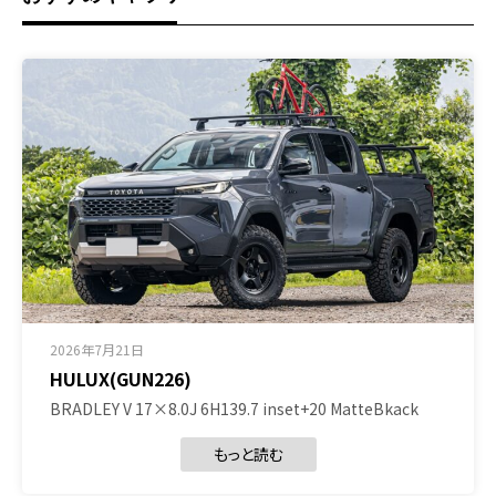
2026年7月21日
HULUX(GUN226)
BRADLEY V 17×8.0J 6H139.7 inset+20 MatteBkack
もっと読む