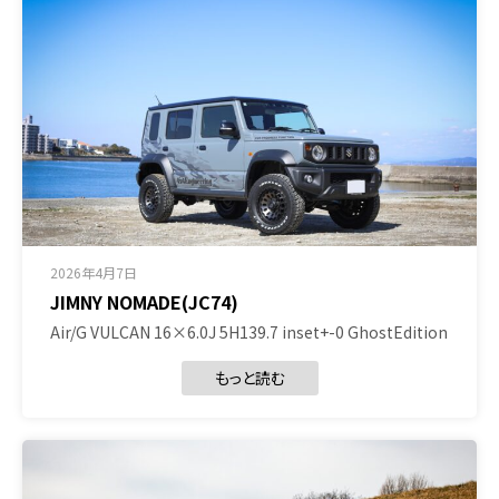
2026年4月7日
JIMNY NOMADE(JC74)
Air/G VULCAN 16×6.0J 5H139.7 inset+-0 GhostEdition
もっと読む