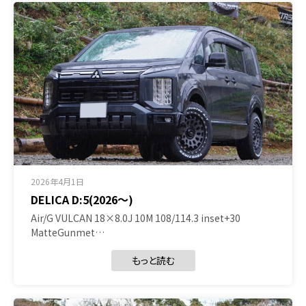
2026年4月1日
DELICA D:5(2026～)
Air/G VULCAN 18×8.0J 10M 108/114.3 inset+30
MatteGunmet…
もっと読む