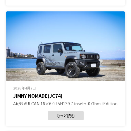
2026年4月7日
JIMNY NOMADE(JC74)
Air/G VULCAN 16×6.0J 5H139.7 inset+-0 GhostEdition
もっと読む