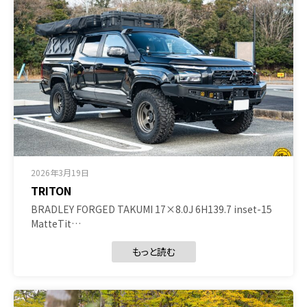
2026年3月19日
TRITON
BRADLEY FORGED TAKUMI 17×8.0J 6H139.7 inset-15
MatteTit…
もっと読む