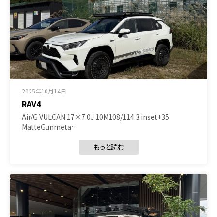
2025年10月14日
RAV4
Air/G VULCAN 17×7.0J 10M108/114.3 inset+35
MatteGunmeta…
もっと読む