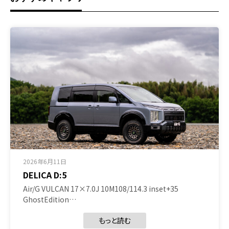
2026年6月11日
DELICA D:5
Air/G VULCAN 17×7.0J 10M108/114.3 inset+35
GhostEdition…
もっと読む