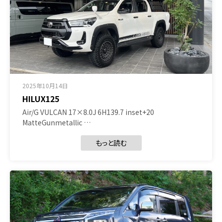
2025年10月14日
HILUX125
Air/G VULCAN 17×8.0J 6H139.7 inset+20
MatteGunmetallic …
もっと読む