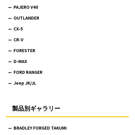
PAJERO V40
OUTLANDER
CX-5
CR-V
FORESTER
D-MAX
FORD RANGER
Jeep JK/JL
製品別ギャラリー
BRADLEY FORGED TAKUMI