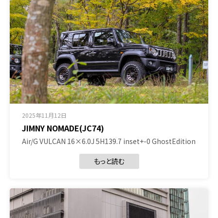
2025年11月12日
JIMNY NOMADE(JC74)
Air/G VULCAN 16×6.0J 5H139.7 inset+-0 GhostEdition
もっと読む