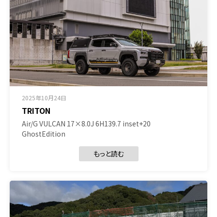
2025年10月24日
TRITON
Air/G VULCAN 17×8.0J 6H139.7 inset+20
GhostEdition
もっと読む