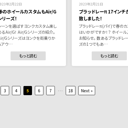
2023年2月22日
2023年2月21日
春のホイールカスタムもAir/G
ブラッドレーπ 17インチ
シリーズ！
致しました！
シーンを選ばすヨンクカスタム楽し
ブラッドレーπ(パイ)で春の
めるAir/G！ Air/Gシリーズの紹介。
はいかがですか！？ ホイール
Air/Gシリーズはヨンクを街乗りか
お知らせ。 数あるブラッドレ
らアウ…
ズの1つでもあ…
もっと読む
もっと読む
…
3
4
5
6
7
18
Next »