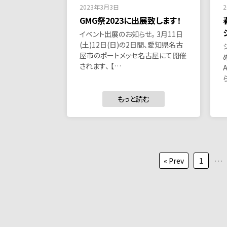
2023年3月3日
GMG祭2023に出展致します！
イベント出展のお知らせ。 3月11日
(土)12日(日)の2日間、愛知県名古
屋市のポートメッセ名古屋にて開催
されます、 【…
もっと読む
投
…
« Prev
1
稿
の
ペ
ー