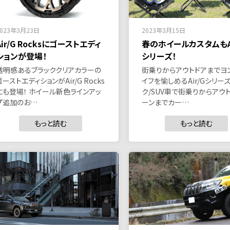
2023年3月23日
2023年3月15日
Air/G Rocksにゴーストエディ
春のホイールカスタムもAi
ションが登場！
シリーズ！
透明感あるブラッククリアカラーの
街乗りからアウトドアまでヨ
ゴーストエディションがAir/G Rocks
イフを愉しめるAir/Gシリーズ
にも登場！ ホイール新色ラインアッ
ク/SUV車で街乗りからアウ
プ追加のお…
ーンまでカー…
もっと読む
もっと読む