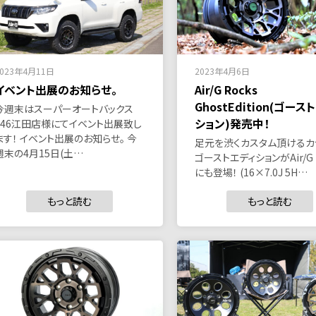
2023年4月11日
2023年4月6日
イベント出展のお知らせ。
Air/G Rocks
GhostEdition(ゴース
今週末はスーパーオートバックス
ション)発売中！
246江田店様にてイベント出展致し
ます！ イベント出展のお知らせ。 今
足元を渋くカスタム頂けるカ
週末の4月15日(土…
ゴーストエディションがAir/G 
にも登場！ (16×7.0J 5H…
もっと読む
もっと読む