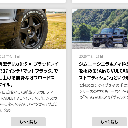
2026年4月1日
2026年3月26日
新型デリカD:5 × ブラッドレイ
ジムニーシエラ＆ノマド
V！17インチ「マットブラック」で
を極める！Air/G VULCA
仕上げる無骨なオフロードス
ストエディション」という
タイル。
究極のコンケイブをその手に！ A
シリーズの中でも、一際存在
先日ご紹介した新型デリカD:5 ×
つ「Air/G VULCAN（ヴァルカ
BRADLEY V 17インチのブロンズカ
…
ラー。 多くのお問い合わせをいただ
き、改め…
もっと読む
もっと読む