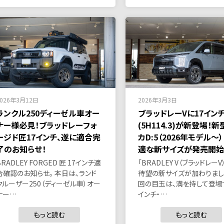
2026年3月12日
2026年3月3日
ランクル250ディーゼル車オー
ブラッドレーVに17イン
ナー様必見！ブラッドレーフォ
(5H114.3)が新登場！
ージド匠17インチ、遂に適合完
カD:5（2026年モデル〜
了のお知らせ！
適な新サイズが発売開始
BRADLEY FORGED 匠 17インチ適
「BRADLEY V（ブラッドレーV
合確認のお知らせ。 本日は、ランド
待望の新サイズが加わりました
クルーザー250（ディーゼル車）オー
回の目玉は、満を持して登場
ナー…
インチ・…
もっと読む
もっと読む