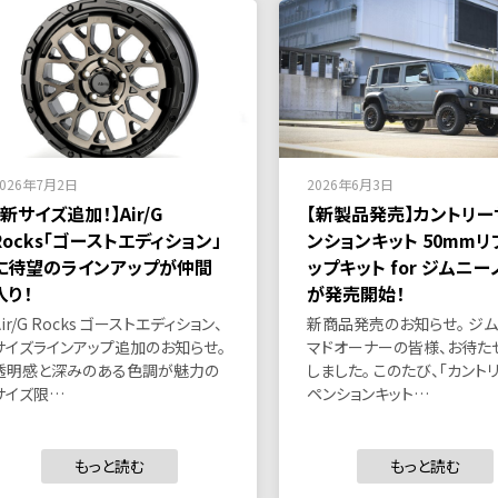
2026年7月2日
2026年6月3日
【新サイズ追加！】Air/G
【新製品発売】カントリー
Rocks「ゴーストエディション」
ンションキット 50mmリ
に待望のラインアップが仲間
ップキット for ジムニー
入り！
が発売開始！
Air/G Rocks ゴーストエディション、
新商品発売のお知らせ。 ジム
サイズラインアップ追加のお知らせ。
マドオーナーの皆様、お待た
透明感と深みのある色調が魅力の
しました。 このたび、「カント
サイズ限…
ペンションキット…
もっと読む
もっと読む