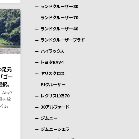
ランドクルーザー80
ランドクルーザー70
ランドクルーザー40
ランドクルーザープラド
ハイラックス
トヨタRAV4
の足元
ヤリスクロス
N「ゴー
選択。
FJクルーザー
ir/G
レクサスLX570
感を放
ン）」。
30アルファード
ジムニー
ジムニーシエラ