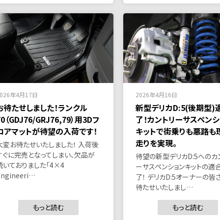
2026年4月17日
2026年4月16日
お待たせしました！ランクル
新型デリカD:5(後期型)
70（GDJ76/GRJ76,79）用3Dフ
了！カントリーサスペンシ
ロアマットが待望の入荷です！
キットで街乗りも悪路も
走りを実現。
大変お待たせいたしました！ 入荷後
すぐに完売となってしまい、欠品が
待望の新型デリカD:5へのカ
続いておりました「4×4
ーサスペンションキットの適
Engineeri…
了！ デリカD:5オーナーの皆
待たせいたしまし…
もっと読む
もっと読む