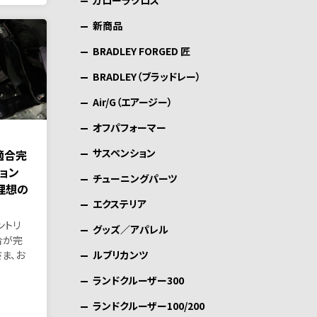
カローラクロス
新商品
BRADLEY FORGED 匠
BRADLEY（ブラッドレー）
Air/G（エアージー）
オフパフォーマー
サスペンション
適合完
ョン
チューニングパーツ
理想の
エクステリア
ントリ
グッズ／アパレル
合が完
ルブリカンツ
さま、お
ランドクルーザー300
ランドクルーザー100/200