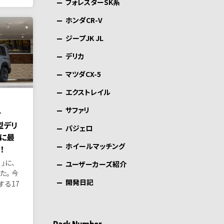
フォレスターSK系
ホンダCR-V
ジープJK JL
デリカ
マツダCX-5
エクストレイル
サファリ
チ
新型デリ
パジェロ
）に最
ホイールマッチング
！
）」に、
ユーザーカーズ紹介
。 今
開発日記
する17