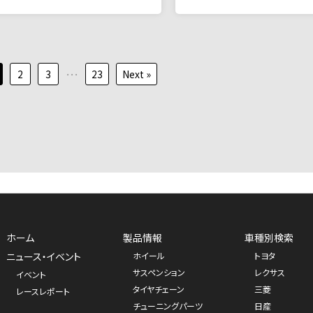
…
2
3
23
Next »
ホーム
製品情報
車種別検索
ニュース・イベント
ホイール
トヨタ
サスペンション
レクサス
イベント
タイヤチェーン
三菱
レースレポート
チューニングパーツ
日産