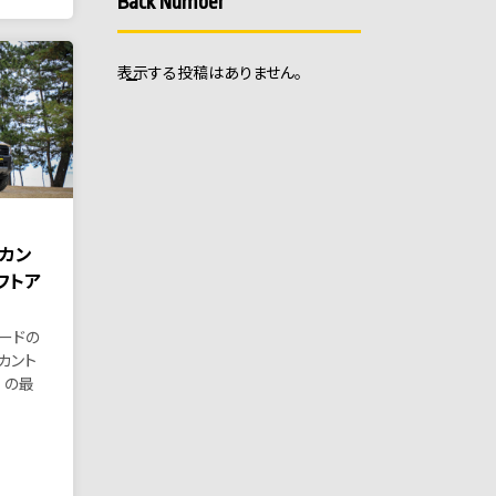
Back Number
表示する投稿はありません。
「カン
フトア
ードの
カント
）の最