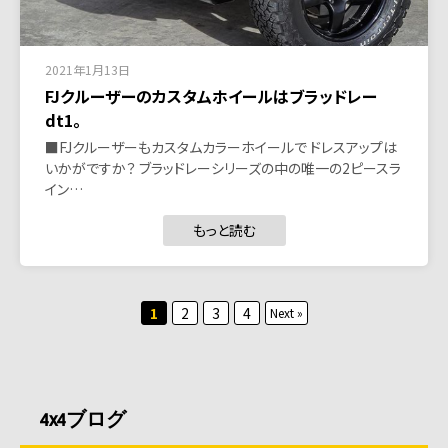
2021年1月13日
FJクルーザーのカスタムホイールはブラッドレー
dt1。
■FJクルーザーもカスタムカラーホイールで ドレスアップは
いかがですか？ ブラッドレーシリーズの中の唯一の2ピースラ
イン…
もっと読む
投
1
2
3
4
Next »
稿
の
ペ
4x4ブログ
ー