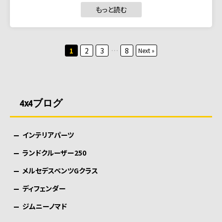
もっと読む
投
1
2
3
…
8
Next »
稿
の
ペ
4x4ブログ
ー
ジ
インテリアパーツ
送
り
ランドクルーザー250
メルセデスベンツGクラス
ディフェンダー
ジムニーノマド