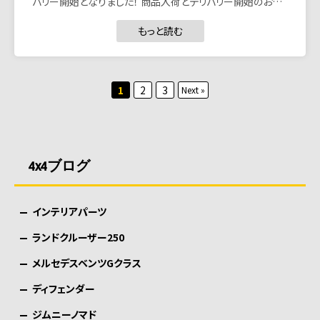
バリー開始となりました！ 商品入荷とデリバリー開始のお…
もっと読む
投
1
2
3
Next »
稿
の
ペ
4x4ブログ
ー
ジ
インテリアパーツ
送
り
ランドクルーザー250
メルセデスベンツGクラス
ディフェンダー
ジムニーノマド