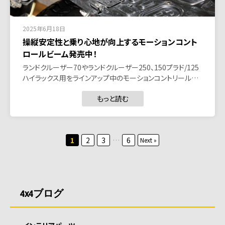
2025年6月18日
操縦安定性と乗り心地が向上するモーションコント
ロールビーム発売中！
ランドクルーザー70やランドクルーザー250、150プラド/125
ハイラックス用をラインアップ中のモーションコントリール…
もっと読む
投
1
2
3
…
6
Next »
稿
の
ペ
4x4ブログ
ー
ジ