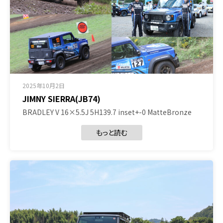
2025年10月2日
JIMNY SIERRA(JB74)
BRADLEY V 16×5.5J 5H139.7 inset+-0 MatteBronze
もっと読む