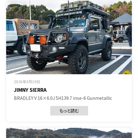
2026年3月19日
JIMNY SIERRA
BRADLEY V 16×6.0J 5H139.7 inse-6 Gunmetallic
もっと読む