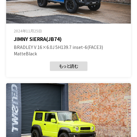
2024年11月25日
JIMNY SIERRA(JB74)
BRADLEY V 16×6.0J 5H139.7 inset-6(FACE3)
MatteBlack
もっと読む