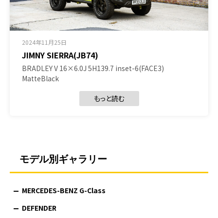
2024年11月25日
JIMNY SIERRA(JB74)
BRADLEY V 16×6.0J 5H139.7 inset-6(FACE3)
MatteBlack
もっと読む
モデル別ギャラリー
MERCEDES-BENZ G-Class
DEFENDER