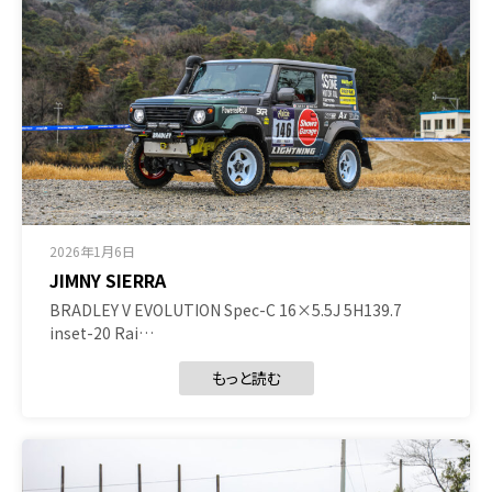
2026年1月6日
JIMNY SIERRA
BRADLEY V EVOLUTION Spec-C 16×5.5J 5H139.7
inset-20 Rai…
もっと読む