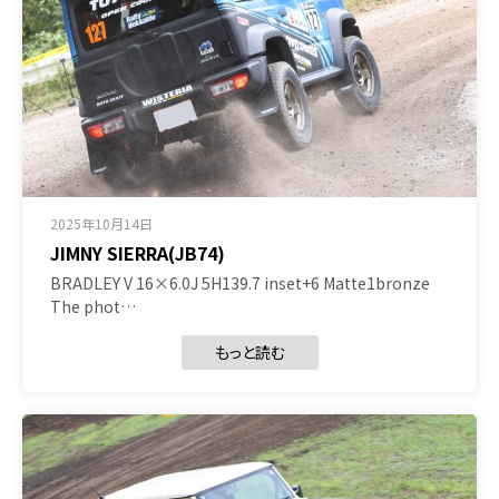
2025年10月14日
JIMNY SIERRA(JB74)
BRADLEY V 16×6.0J 5H139.7 inset+6 Matte1bronze
The phot…
もっと読む