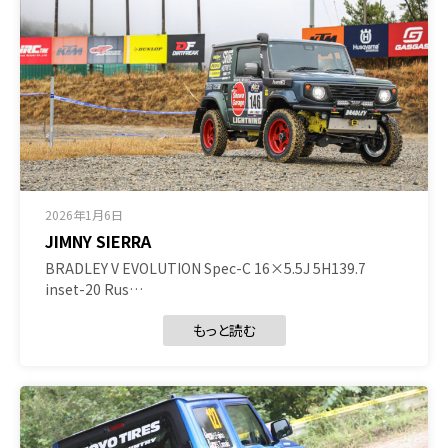
2026年1月6日
JIMNY SIERRA
BRADLEY V EVOLUTION Spec-C 16×5.5J 5H139.7
inset-20 Rus…
もっと読む