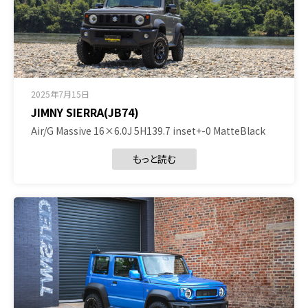
2025年7月15日
JIMNY SIERRA(JB74)
Air/G Massive 16×6.0J 5H139.7 inset+-0 MatteBlack
もっと読む