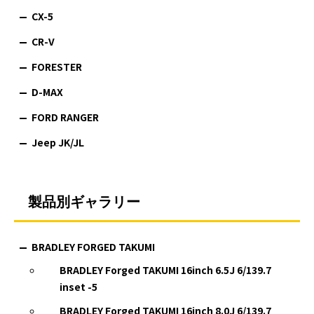
CX-5
CR-V
FORESTER
D-MAX
FORD RANGER
Jeep JK/JL
製品別ギャラリー
BRADLEY FORGED TAKUMI
BRADLEY Forged TAKUMI 16inch 6.5J 6/139.7
inset -5
BRADLEY Forged TAKUMI 16inch 8.0J 6/139.7