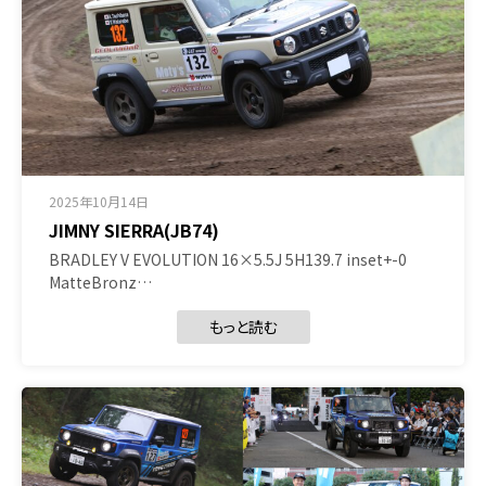
2025年10月14日
JIMNY SIERRA(JB74)
BRADLEY V EVOLUTION 16×5.5J 5H139.7 inset+-0
MatteBronz…
もっと読む