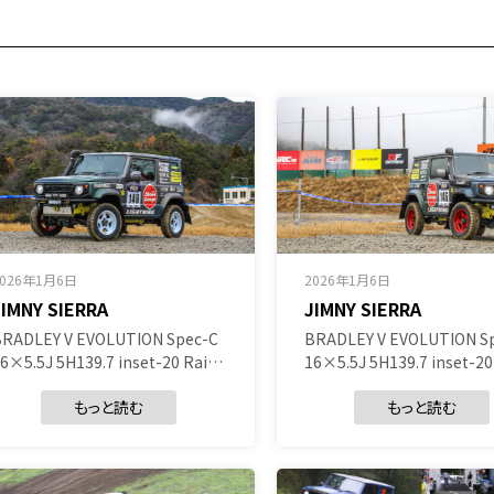
2026年1月6日
2026年1月6日
JIMNY SIERRA
JIMNY SIERRA
BRADLEY V EVOLUTION Spec-C
BRADLEY V EVOLUTION S
6×5.5J 5H139.7 inset-20 Rai…
16×5.5J 5H139.7 inset-2
もっと読む
もっと読む