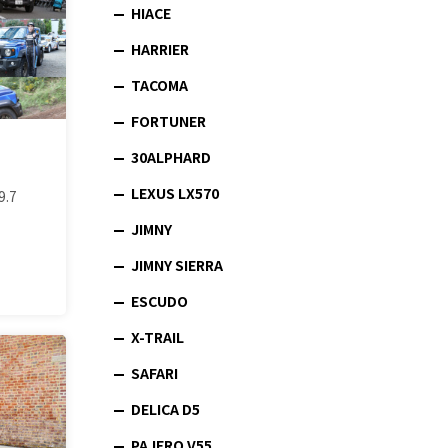
HIACE
HARRIER
TACOMA
FORTUNER
30ALPHARD
LEXUS LX570
9.7
JIMNY
JIMNY SIERRA
ESCUDO
X-TRAIL
SAFARI
DELICA D5
PAJERO V55