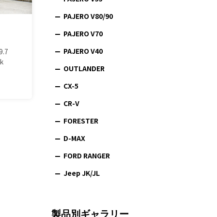
PAJERO V80/90
PAJERO V70
PAJERO V40
9.7
k
OUTLANDER
CX-5
CR-V
FORESTER
D-MAX
FORD RANGER
Jeep JK/JL
製品別ギャラリー