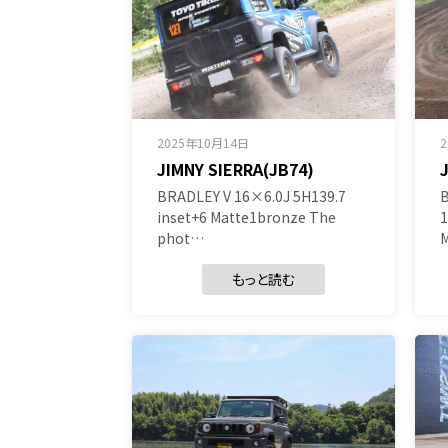
2025年10月14日
JIMNY SIERRA(JB74)
BRADLEY V 16×6.0J 5H139.7
inset+6 Matte1bronze The
1
phot…
もっと読む