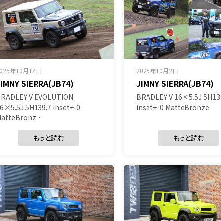
2025年10月14日
2025年10月2日
JIMNY SIERRA(JB74)
JIMNY SIERRA(JB74)
BRADLEY V EVOLUTION
BRADLEY V 16×5.5J 5H13
6×5.5J 5H139.7 inset+-0
inset+-0 MatteBronze
MatteBronz…
もっと読む
もっと読む