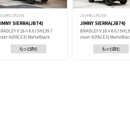
2024年11月25日
2024年11月25日
JIMNY SIERRA(JB74)
JIMNY SIERRA(JB74)
RADLEY V 16×6.0J 5H139.7
BRADLEY V 16×6.0J 5H13
nset-6(FACE3) MatteBlack
inset-6(FACE3) MatteBlac
もっと読む
もっと読む