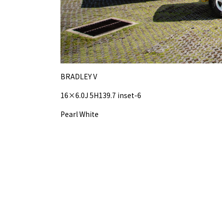
BRADLEY V
16×6.0J 5H139.7 inset-6
Pearl White