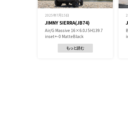
2025年7月15日
JIMNY SIERRA(JB74)
Air/G Massive 16×6.0J 5H139.7
B
inset+-0 MatteBlack
i
もっと読む