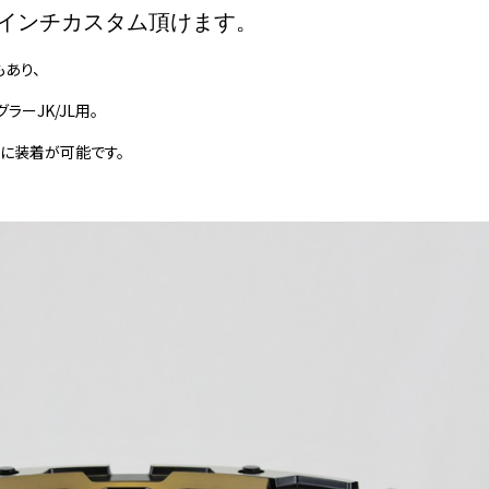
ocksで17インチカスタム頂けます。
もあり、
ラーJK/JL用。
共に装着が可能です。