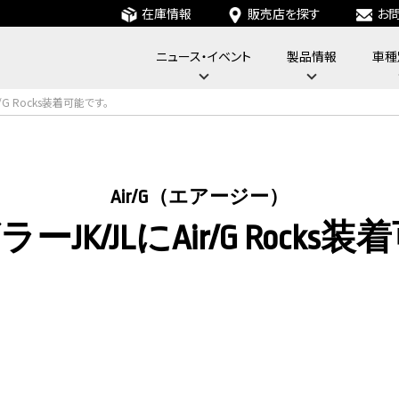
在庫情報
販売店を探す
お
ニュース・イベント
製品情報
車種
フォーバイフォーエンジニアリングサービス : 4x4 Engineering Service
r/G Rocks装着可能です。
Air/G（エアージー）
グラーJK/JLにAir/G Rock