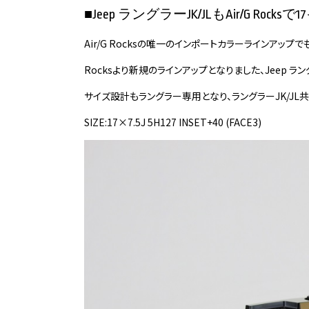
■Jeep ラングラーJK/JLもAir/G R
Air/G Rocksの唯一のインポートカラーラインアップで
Rocksより新規のラインアップとなりました、Jeep ラング
サイズ設計もラングラー専用となり、ラングラーJK/JL
SIZE:17×7.5J 5H127 INSET+40 (FACE3)