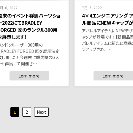
月. 6, 2022
7月. 5, 2022
週末のイベント群馬パーツショ
4×4エンジニアリング 
ー2022にてBRADLEY
ル商品にNEWキャップが
FORGED 匠のランクル300用
アパレルアイテムにNEWデザ
を展示します！
ャップが登場です！ 【新商品案
パレルアイテムに新たに商品
ランドクルーザー300用の
ンアップされ、 …
BRADLEY FORGED 匠を展示決定
致しました！ 今週末に群馬県のGメ
ッセ群馬にて開催さ…
Lern more.
Lern more.
1
2
Next