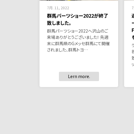
7月. 11, 2022
7
群馬パーツショー2022が終了
致しました。
群馬パーツショー2022へ沢山のご
来場ありがとうございました！ 先週
末に群馬県のGメッセ群馬にて開催
されました、群馬トヨ…
Lern more.
投
稿
の