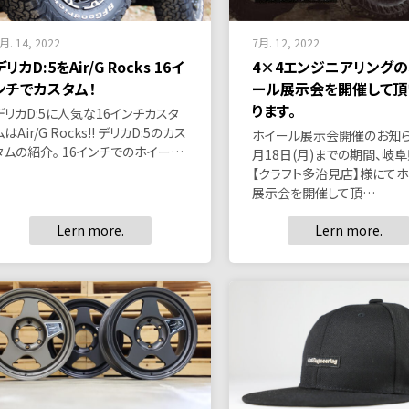
月. 14, 2022
7月. 12, 2022
デリカD:5をAir/G Rocks 16イ
4×4エンジニアリングの
ンチでカスタム！
ール展示会を開催して頂
ります。
デリカD:5に人気な16インチカスタ
ムはAir/G Rocks!! デリカD:5のカス
ホイール展示会開催のお知らせ
タムの紹介。 16インチでのホイー…
月18日(月)までの期間、岐
【クラフト多治見店】様にて
展示会を開催して頂…
Lern more.
Lern more.