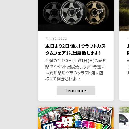
7月. 30, 2022
7
本日より2日間は【クラフトカス
タムフェア】に出展致します！
今週の7月30日(土)31日(日)の愛知
県でイベント出展致します！ 今週末
は愛知県知立市のクラフト知立店
様にて開会されま…
Lern more.