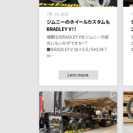
7月. 15, 2022
7
ジムニーのホイールカスタムも
BRADLEY V！！
強靭なBRADLEY Vをジムニーの足
元にもいかがですか！？
■BRADLEY V 16×5.5J 5H139.7
in…
Lern more.