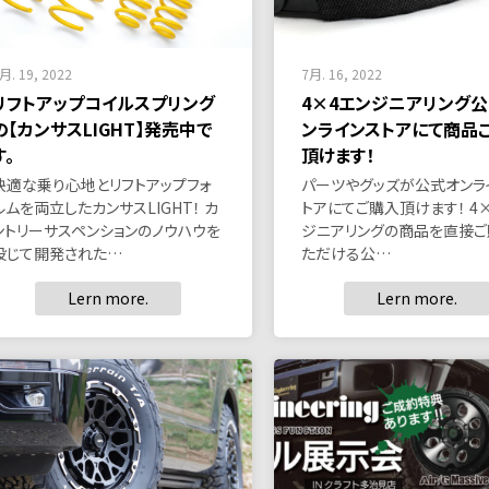
月. 19, 2022
7月. 16, 2022
リフトアップコイルスプリング
4×4エンジニアリング
の【カンサスLIGHT】発売中で
ンラインストアにて商品
す。
頂けます！
快適な乗り心地とリフトアップフォ
パーツやグッズが公式オンラ
ルムを両立したカンサスLIGHT！ カ
トアにてご購入頂けます！ 4
ントリーサスペンションのノウハウを
ジニアリングの商品を直接ご
投じて開発された…
ただける公…
Lern more.
Lern more.