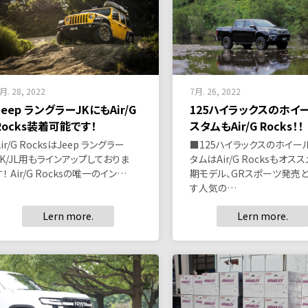
月. 28, 2022
7月. 26, 2022
Jeep ラングラーJKにもAir/G
125ハイラックスのホイ
Rocks装着可能です！
スタムもAir/G Rocks！！
Air/G RocksはJeep ラングラー
■125ハイラックスのホイー
JK/JL用もラインアップしておりま
タムはAir/G Rocksもオスス
す！ Air/G Rocksの唯一のイン…
期モデル、GRスポーツ発売
す人気の…
Lern more.
Lern more.