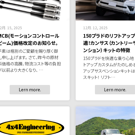
2月. 15, 2025
12月. 12, 2025
MCB(モーションコントロール
150プラドのリフトアッ
ビーム)価格改定のお知らせ。
適！カンサス（カントリー
ンション）キットの特徴
平素は格別のご愛顧を賜り厚く御
礼申し上げます。 さて、昨今の原材
150プラドを快適な乗り心地
料価格の高騰、物流コスト等の負担
トアップカスタムがたのしめ
が以前より大きくなり、 …
アップサスペンションキット
スキット！ リフト…
Lern more.
Lern more.