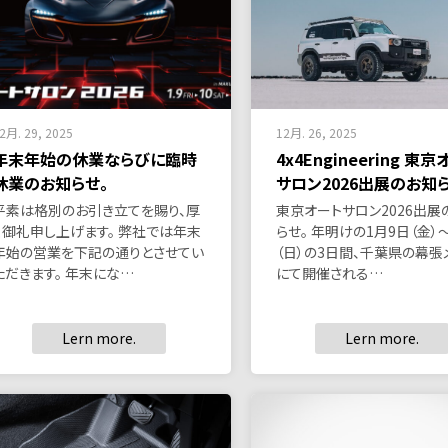
2月. 29, 2025
12月. 26, 2025
年末年始の休業ならびに臨時
4x4Engineering 東
休業のお知らせ。
サロン2026出展のお知ら
平素は格別のお引き立てを賜り、厚
東京オートサロン2026出展
く御礼申し上げます。 弊社では年末
らせ。 年明けの1月9日（金）
年始の営業を下記の通りとさせてい
（日）の3日間、千葉県の幕張
ただきます。 年末にな…
にて開催される…
Lern more.
Lern more.