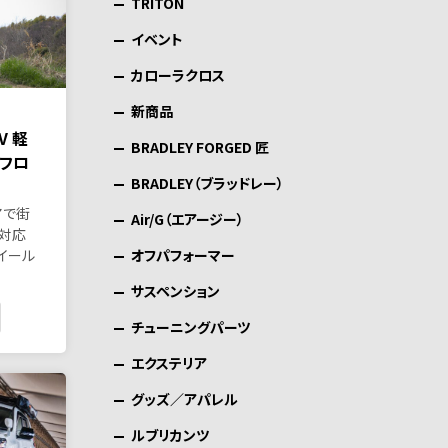
TRITON
イベント
カローラクロス
新商品
V 軽
BRADLEY FORGED 匠
フロ
BRADLEY（ブラッドレー）
アで街
Air/G（エアージー）
対応
オフパフォーマー
ホイール
サスペンション
チューニングパーツ
エクステリア
グッズ／アパレル
ルブリカンツ