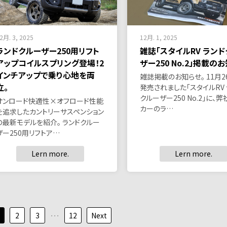
2月. 3, 2025
12月. 1, 2025
ランドクルーザー250用リフト
雑誌「スタイルRV ラン
アップコイルスプリング登場！2
ザー250 No.2」掲載の
インチアップで乗り心地を両
雑誌掲載のお知らせ。 11月2
立。
発売されました「スタイルRV 
クルーザー250 No.2」に、
オンロード快適性×オフロード性能
カーのラ…
を追求したカントリーサスペンション
の最新モデルを紹介。 ランドクルー
ザー250用リフトア…
Lern more.
Lern more.
…
2
3
12
Next