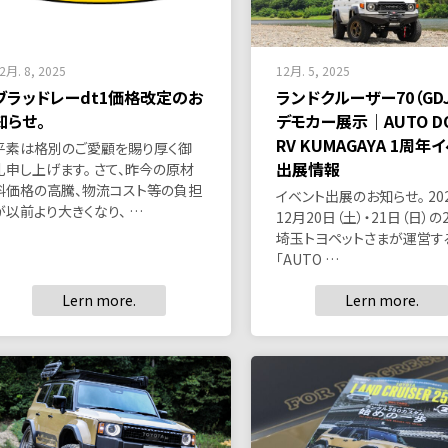
2月. 8, 2025
12月. 5, 2025
ブラッドレーdt1価格改定のお
ランドクルーザー70（GDJ
知らせ。
デモカー展示｜AUTO D
RV KUMAGAYA 1周年
平素は格別のご愛顧を賜り厚く御
出展情報
礼申し上げます。 さて、昨今の原材
料価格の高騰、物流コスト等の負担
イベント出展のお知らせ。 20
が以前より大きくなり、 …
12月20日（土）・21日（日）の
埼玉トヨペットさまが運営す
「AUTO …
Lern more.
Lern more.