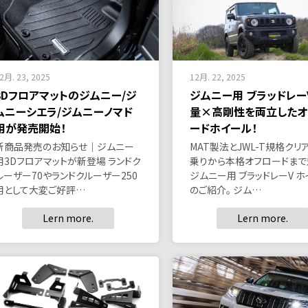
2月. 23, 2025
12月. 22, 2025
3Dフロアマットのジムニー/ジ
ジムニー用 ブラッドレー
ムニーシエラ/ジムニーノマド
量×高剛性を両立したオ
用が発売開始！
ードホイール！
新商品発売のお知らせ｜ジムニー
MAT製法とJWL-T規格クリ
用3Dフロアマットが新登場 ランドク
乗りから本格オフロードまで
ルーザー70やランドクルーザー250
ジムニー用 ブラッドレーV 
用として大変ご好評…
のご紹介。 ジム…
Lern more.
Lern more.