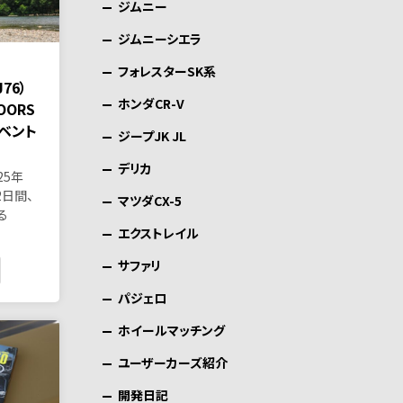
ジムニー
ジムニーシエラ
フォレスターSK系
76）
ホンダCR-V
OORS
イベント
ジープJK JL
デリカ
25年
2日間、
マツダCX-5
る
エクストレイル
サファリ
パジェロ
ホイールマッチング
ユーザーカーズ紹介
開発日記