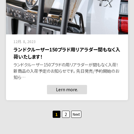
12月. 8, 2023
ランドクルーザー150プラド用リアラダー間もなく入
荷いたします！
ランドクルーザー150プラドの用リアラダーが間もなく入荷！
新商品の入荷予定のお知らせです。 先日発売/予約開始のお
知ら…
Lern more.
投
1
2
Next
稿
の