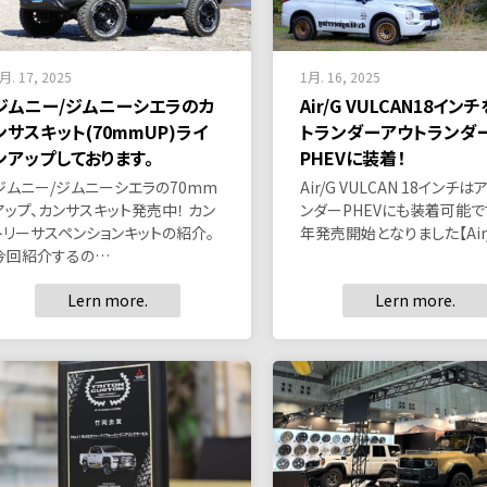
月. 17, 2025
1月. 16, 2025
ジムニー/ジムニーシエラのカ
Air/G VULCAN18イン
ンサスキット(70mmUP)ライ
トランダーアウトランダ
ンアップしております。
PHEVに装着！
ジムニー/ジムニーシエラの70mm
Air/G VULCAN 18インチ
アップ、カンサスキット発売中！ カン
ンダーPHEVにも装着可能で
トリーサスペンションキットの紹介。
年発売開始となりました【Air/
今回紹介するの…
Lern more.
Lern more.