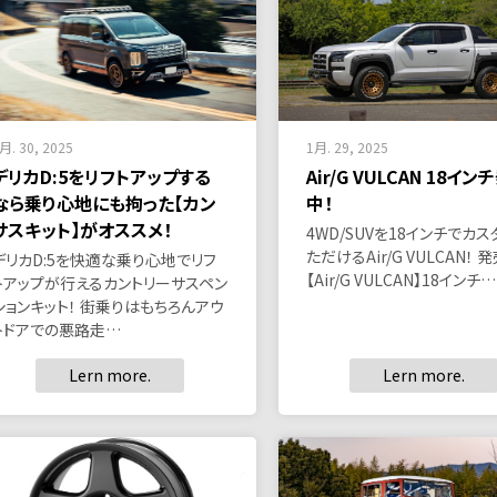
月. 30, 2025
1月. 29, 2025
デリカD:5をリフトアップする
Air/G VULCAN 18イン
なら乗り心地にも拘った【カン
中！
サスキット】がオススメ！
4WD/SUVを18インチでカス
ただけるAir/G VULCAN！ 
デリカD:5を快適な乗り心地でリフ
【Air/G VULCAN】18インチ…
トアップが行えるカントリーサスペン
ションキット！ 街乗りはもちろんアウ
トドアでの悪路走…
Lern more.
Lern more.