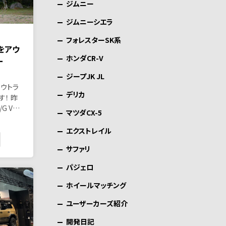
ジムニー
ジムニーシエラ
フォレスターSK系
チをアウ
ホンダCR-V
ー
ジープJK JL
はアウトラ
デリカ
す！ 昨
G V…
マツダCX-5
エクストレイル
サファリ
パジェロ
ホイールマッチング
ユーザーカーズ紹介
開発日記