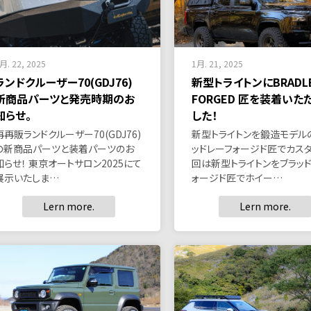
月. 22, 2025
1月. 21, 2025
ランドクルーザー70(GDJ76)
新型トライトンにBRADL
新商品パーツと発売時期のお
FORGED 匠を装着いた
知らせ。
した！
再再販ランドクルーザー70(GDJ76)
新型トライトンを鍛造モデル
の新商品パーツと装着パーツのお
ッドレーフォージド匠でカスタ
知らせ！ 東京オートサロン2025にて
回は新型トライトンをブラッ
展示いたしま…
ォージド匠でホイー…
Lern more.
Lern more.