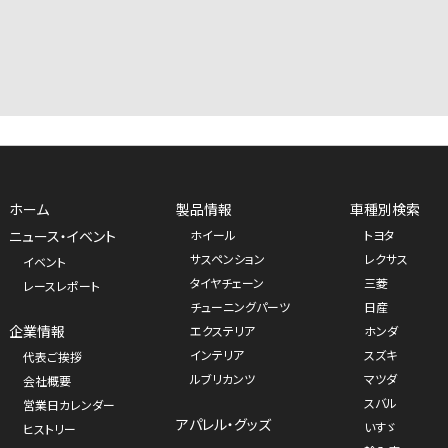
ホーム
製品情報
車種別検索
ニュース・イベント
ホイール
トヨタ
サスペンション
レクサス
イベント
タイヤチェーン
三菱
レースレポート
チューニングパーツ
日産
企業情報
エクステリア
ホンダ
インテリア
スズキ
代表ご挨拶
ルブリカンツ
マツダ
会社概要
スバル
営業日カレンダー
アパレル・グッズ
いすゞ
ヒストリー