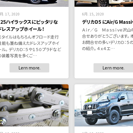
月. 17, 2020
6月. 15, 2020
125ハイラックスにピッタリな
デリカD5 にAir/G Massiv
ドレスアップホイール！
Ａｉｒ／Ｇ Ｍａｓｓｉｖｅ沢山
合せありがとうございます。 
スタイルはもちろんオフロード走行
お問合せの多いデリカＤ：５
性能も兼ね備えたドレスアップホイ
の紹介。 ４ｘ４エ…
ール。 デリカＤ：５や１５０プラドなど
の装着写真を多くご…
Lern more.
Lern more.