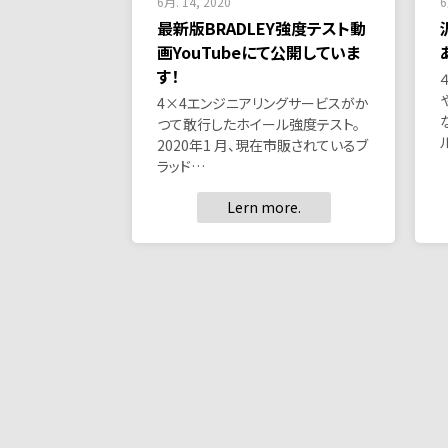
6月. 14, 2020
6
最新版BRADLEY強度テスト動
画YouTubeにて公開していま
す！
4×4エンジニアリングサービスがか
つて敢行したホイール強度テスト。
2020年1 月、現在市販されているブ
ラッド…
Lern more.
投
稿
の
ペ
ー