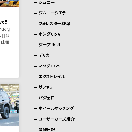
ジムニー
ジムニーシエラ
e!!
フォレスターSK系
のお問
ホンダCR-V
本日は
の仕様
ジープJK JL
デリカ
マツダCX-5
エクストレイル
サファリ
パジェロ
ホイールマッチング
ユーザーカーズ紹介
開発日記