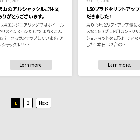
月. 13, 2020
6月. 12, 2020
沢山のアルシャックルご注文
150プラドをリフトアッ
ありがとうございます。
だきました！
４ｘ４エンジニアリングではホイール
乗り心地とリフトアップ量に
やサスペンションだけでは なくこん
メな１５０プラド用カントリサ
なパーツもランナップしています。 ア
ション キットをお取付けいた
ルシャックル！！…
した！ 本日は２台の…
Lern more.
Lern more.
1
2
Next