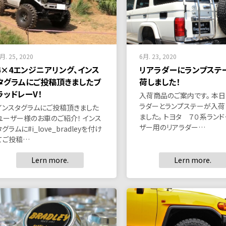
月. 25, 2020
6月. 23, 2020
4×4エンジニアリング、インス
リアラダーにランプステ
タグラムにご投稿頂きましたブ
荷しました！
ラッドレーV！
入荷商品のご案内です。 本日
ラダーとランプステーが入荷
インスタグラムにご投稿頂きました
ました。 トヨタ ７０系ラン
ユーザー様のお車のご紹介！ インス
ザー用のリアラダー…
タグラムに#i_love_bradleyを付け
てご投稿…
Lern more.
Lern more.