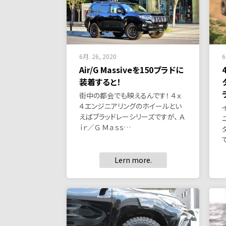
6月. 26, 2020
6
Air/G Massiveを150プラドに
装着すると！
街中の都会でも映えるんです！ ４ｘ
４エンジニアリングのホイールとい
えばブラッドレーシリーズですが、 Ａ
ｉｒ／Ｇ Ｍａｓｓ…
Lern more.