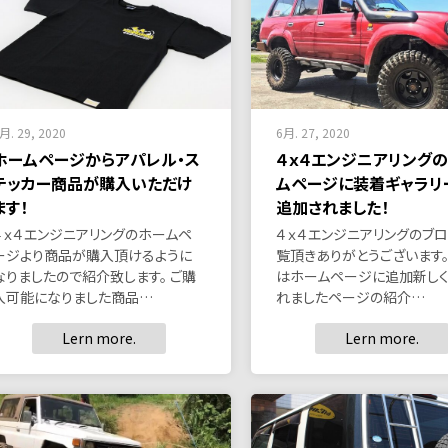
月. 29, 2020
6月. 27, 2020
ホームページからアパレル・ス
４ｘ４エンジニアリング
テッカー商品が購入いただけ
ムページに装着ギャラリ
ます！
追加されました！
４ｘ４エンジニアリングのホームペ
４ｘ４エンジニアリングのブ
ージより商品が購入頂けるように
覧頂きありがとうございます。
なりましたので紹介致します。 ご購
はホームページに追加新し
入可能になりました商品…
れましたページの紹介…
Lern more.
Lern more.