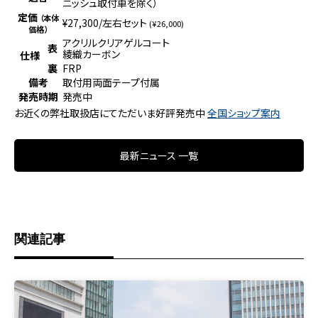
ニッシュ取付車を除く）
定価
（本体
¥27,300/左右セット
(¥26,000)
価格）
アクリルクリアゲルコート
表
綾織カーボン
仕様
裏
FRP
備考
取付用両面テープ付属
発売時期
発売中
お近くの弊社取扱店にてただいま好評発売中
全国ショップ案内
最新ニュース 一覧
関連記事