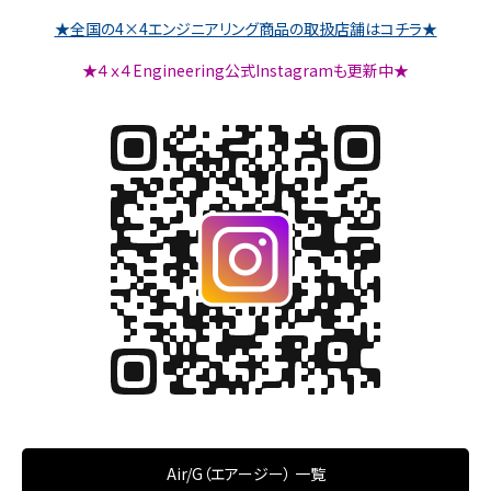
★全国の4×4エンジニアリング商品の取扱店舗はコチラ★
★４ｘ４Engineering公式Instagramも更新中★
Air/G（エアージー） 一覧