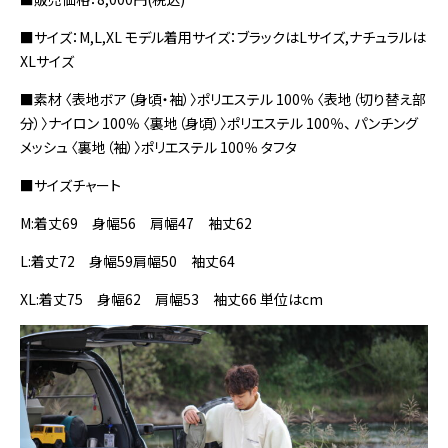
■サイズ：M,L,XL モデル着用サイズ：ブラックはLサイズ,ナチュラルは
XLサイズ
■素材 〈表地ボア（身頃・袖）〉ポリエステル 100％ 〈表地（切り替え部
分）〉ナイロン 100％ 〈裏地（身頃）〉ポリエステル 100％、 パンチング
メッシュ 〈裏地（袖）〉ポリエステル 100％ タフタ
■サイズチャート
M:着丈69 身幅56 肩幅47 袖丈62
L:着丈72 身幅59肩幅50 袖丈64
XL:着丈75 身幅62 肩幅53 袖丈66 単位はcm