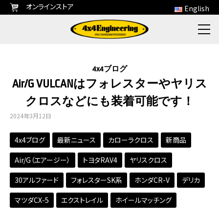
オンラインストア
English
4x4ブログ
Air/G VULCANはフォレスターやヤリス
クロスなどにも装着可能です！
2024年3月12日
4x4ブログ
最新ニュース
カローラクロス
新商品
Air/G（エアージー）
トヨタRAV4
ヤリスクロス
30アルファード
フォレスターSK系
ホンダCR-V
デリカ
マツダCX-5
エクストレイル
ホイールマッチング