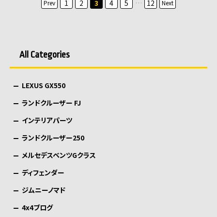
投
1
2
3
4
5
…
12
Prev
Next
稿
の
ペ
All Categories
ー
ジ
LEXUS GX550
送
り
ランドクルーザー FJ
インテリアパーツ
ランドクルーザー250
メルセデスベンツGクラス
ディフェンダー
ジムニーノマド
4x4ブログ