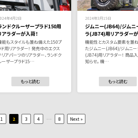
2024年4月2日
2024年3月15日
ランドクルーザープラド150用
ジムニー(JB64)/ジム
リアラダーが入荷！
ラ(JB74)用リアラダー
機能もスタイルも兼ね備えた150プ
機能性とカスタム要素を兼
ラド用リアラダー！ 発売中のエクス
たジムニー(JB64)/ジムニ
テリアパーツのリアラダー、ランドク
(JB74)用リアラダー！ 商品
ルーザープラド15…
知らせ。 機…
もっと読む
もっと読む
…
1
2
3
4
8
Next »