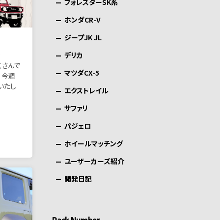
フォレスターSK系
ホンダCR-V
ジープJK JL
。
デリカ
くさんで
マツダCX-5
 今週
いたし
エクストレイル
サファリ
パジェロ
ホイールマッチング
ユーザーカーズ紹介
開発日記