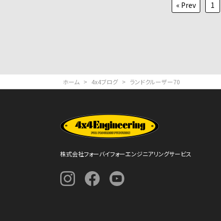
投
« Prev
1
稿
の
ペ
ー
ジ
ホーム
>
4x4ブログ
>
ランドクルーザー70
送
り
株式会社フォーバイフォーエンジニアリングサービス