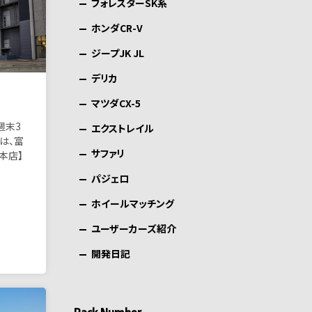
フォレスターSK系
ホンダCR-V
ジープJK JL
デリカ
マツダCX-5
。
週末3
エクストレイル
間は、富
サファリ
本店】
パジェロ
ホイールマッチング
ユーザーカーズ紹介
開発日記